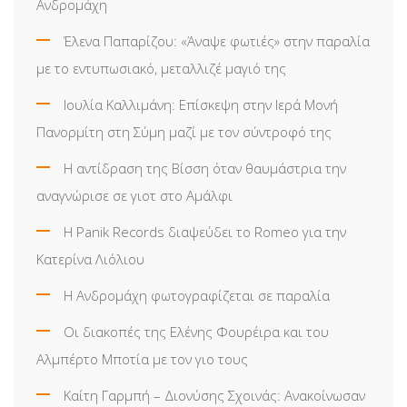
Ανδρομάχη
Έλενα Παπαρίζου: «Άναψε φωτιές» στην παραλία
με το εντυπωσιακό, μεταλλιζέ μαγιό της
Ιουλία Καλλιμάνη: Επίσκεψη στην Ιερά Μονή
Πανορμίτη στη Σύμη μαζί με τον σύντροφό της
Η αντίδραση της Βίσση όταν θαυμάστρια την
αναγνώρισε σε γιοτ στο Αμάλφι
Η Panik Records διαψεύδει το Romeo για την
Κατερίνα Λιόλιου
Η Ανδρομάχη φωτογραφίζεται σε παραλία
Οι διακοπές της Ελένης Φουρέιρα και του
Αλμπέρτο Μποτία με τον γιο τους
Καίτη Γαρμπή – Διονύσης Σχοινάς: Ανακοίνωσαν