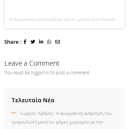
Η δημοσίευση κοινοποιήθηκε από το χρήστη Eirini Papadopoulou (@eirini_papadopoulou)
Share :
LinkedIn
Whatsapp
Share
via
Email
Leave a Comment
You must be
logged in
to post a comment.
Τελευταία Νέα
Γιώργος Λιβάνης: Η αινιγματική ανάρτηση του
τραγουδιστή μετά τις φήμες χωρισμού με την