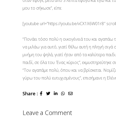
όταν έφυγε, μετά από 3 λεπτά έφυγα και εγώ και το
μου το σήκωσε”, είπε.
[youtube url=”https://youtu.be/vCX1X6W01r8″ scrol
“Πονάει τόσο πολύ η οικογένειά του και αγαπάω 
να μιλάω για αυτό, γιατί θέλω αυτή η πληγή σιγά σ
μνήμη του ψηλά, γιατί ήταν από τα καλύτερα παιδ
παιδί, σε όλα του. Ένας κύριος”, εκμυστηρεύτηκε
“Τον αγαπάμε πολύ, όπου και να βρίσκεται. Νομ
γύρω του πολύ ευτυχισμένους”, επισήμανε η Ελέν
Share :
LinkedIn
Whatsapp
Share
via
Email
Leave a Comment