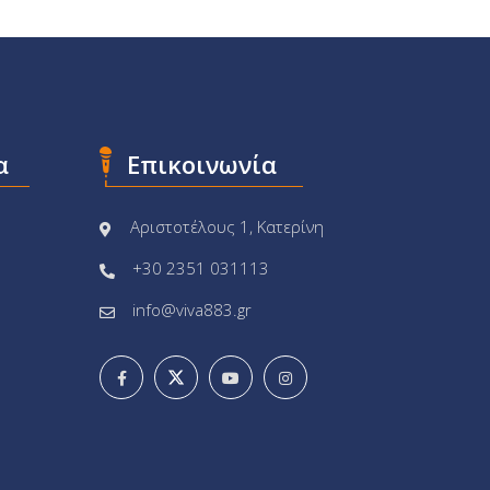
α
Επικοινωνία
Αριστοτέλους 1, Κατερίνη
+30 2351 031113
info@viva883.gr