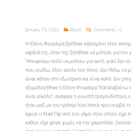
January 15, 2022
Music
Comments :
0
Η Ελένη Φουρέιρα βρέθηκε καλεσμένη στην εκπομπή
καρδιά της, όταν της ζητήθηκε να μιλήσει για τον 
“Αποφεύγω πολύ να μιλήσω για αυτό, γιατί δεν ε
που νιώθω, όλον αυτόν τον πόνο. Δεν θέλω να μι
είναι κάπου στο εξωτερικό και είναι καλά. Δεν μπ
εξομολογήθηκε η Ελένη Φουρέιρα.“Καταλαβαίνω το
είναι εύκολο”, ανέφερε η γνωστή τραγουδίστρια, 
ήταν μαζί με τον τράπερ λίγα λεπτά πριν συμβεί τ
έφυγε ο Mad Clip από τον γάμο στον οποίο είχε π
καθώς είχε φύγει χωρίς να την χαιρετήσει. Ωστόσ