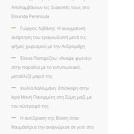
Απολαμβάνουν τις διακοπές τους στο
Elounda Peninsula
Γιώργος Λιβάνης: Η αινιγματική
ανάρτηση του τραγουδιστή μετά τις
φήμες χωρισμού με την Ανδρομάχη
Έλενα Παπαρίζου: «Άναψε φωτιές»
στην παραλία με το εντυπωσιακό,
μεταλλιζέ μαγιό της
Ιουλία Καλλιμάνη: Επίσκεψη στην
Ιερά Μονή Πανορμίτη στη Σύμη μαζί με
τον σύντροφό της
Η αντίδραση της Βίσση όταν
θαυμάστρια την αναγνώρισε σε γιοτ στο