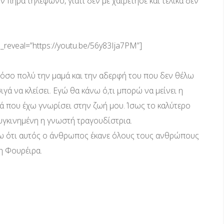
ν πήρα τηλέφωνο, γιατί δεν με χαιρέτησε και τελικά δεν
l_reveal=”https://youtu.be/56y83Ija7PM”]
τόσο πολύ την μαμά και την αδερφή του που δεν θέλω
ιγά να κλείσει. Εγώ θα κάνω ό,τι μπορώ να μείνει η
ιά που έχω γνωρίσει στην ζωή μου. Ίσως το καλύτερο
 συγκινημένη η γνωστή τραγουδίστρια.
ίζω ότι αυτός ο άνθρωπος έκανε όλους τους ανθρώπους
η Φουρέιρα.