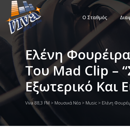
Ο Σταθμός
Δια
Ελένη Φουρέιρα
Του Mad Clip – 
Εξωτερικό Και Ε
Viva 88,3 FM
>
Μουσικά Νέα
>
Music
>
Ελένη Φουρέιρ