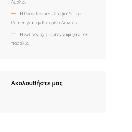
Αμάλφι
Η Panik Records διαψεύδει το
Romeo για την Κατερίνα Λιόλιου
Η Ανδρομάχη φωτογραφίζεται σε
παραλία
Ακολουθήστε μας