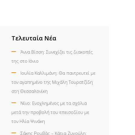
Τελευταία Νέα
Άννα Βίσση: Συνεχίζει τις διακοπές
της στο Ιόνιο
Ιουλία Καλλιμάνη: Θα παντρευτεί με
τον αγαπημένο της Μιχάλη Τουρατζίδη
στη Θεσσαλονίκη
Νίνο: Ενοχλημένος με τα σχόλια
μετά την προβολή του επεισοδίου με
τον Ηλία Ψινάκη
Σάκης Ρουβάς – Κάτια Ζυγούλη: