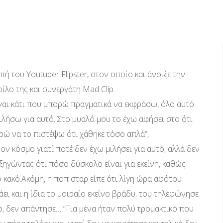
 του Youtuber Flipster, στον οποίο και άνοιξε την
φίλο της και συνεργάτη Mad Clip.
ίναι κάτι που μπορώ πραγματικά να εκφράσω, όλο αυτό
λήσω για αυτό. Στο μυαλό μου το έχω αφήσει στο ότι
ορώ να το πιστέψω ότι χάθηκε τόσο απλά”,
ν κόσμο γιατί ποτέ δεν έχω μιλήσει για αυτό, αλλά δεν
εξηγώντας ότι πόσο δύσκολο είναι για εκείνη, καθώς
ο κακό.Ακόμη, η ποπ σταρ είπε ότι λίγη ώρα αφότου
άει και η ίδια το μοιραίο εκείνο βράδυ, του τηλεφώνησε
ο, δεν απάντησε… “Για μένα ήταν πολύ τρομακτικό που