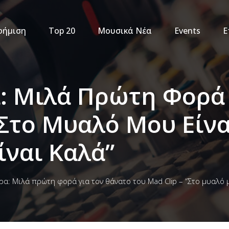
φήμιση
Top 20
Μουσικά Νέα
Events
Ε
: Μιλά Πρώτη Φορά 
“Στο Μυαλό Μου Είν
ίναι Καλά”
α: Μιλά πρώτη φορά για τον θάνατο του Mad Clip – “Στο μυαλό μ