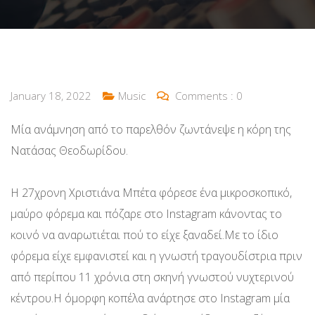
January 18, 2022
Music
Comments :
0
Μία ανάμνηση από το παρελθόν ζωντάνεψε η κόρη της
Νατάσας Θεοδωρίδου.
Η 27χρονη Χριστιάνα Μπέτα φόρεσε ένα μικροσκοπικό,
μαύρο φόρεμα και πόζαρε στο Instagram κάνοντας το
κοινό να αναρωτιέται πού το είχε ξαναδεί.Με το ίδιο
φόρεμα είχε εμφανιστεί και η γνωστή τραγουδίστρια πριν
από περίπου 11 χρόνια στη σκηνή γνωστού νυχτερινού
κέντρου.Η όμορφη κοπέλα ανάρτησε στο Instagram μία