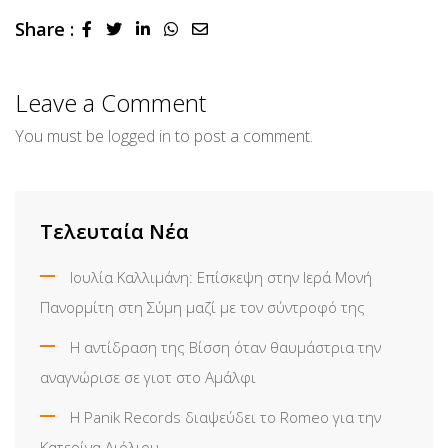
Share :
LinkedIn
Whatsapp
Share
via
Email
Leave a Comment
You must be
logged in
to post a comment.
Τελευταία Νέα
Ιουλία Καλλιμάνη: Επίσκεψη στην Ιερά Μονή
Πανορμίτη στη Σύμη μαζί με τον σύντροφό της
Η αντίδραση της Βίσση όταν θαυμάστρια την
αναγνώρισε σε γιοτ στο Αμάλφι
Η Panik Records διαψεύδει το Romeo για την
Κατερίνα Λιόλιου