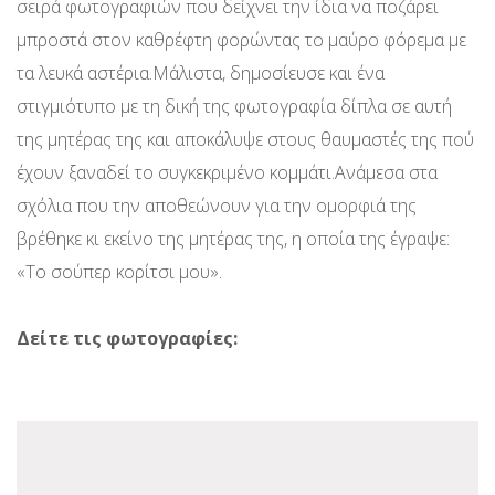
σειρά φωτογραφιών που δείχνει την ίδια να ποζάρει
μπροστά στον καθρέφτη φορώντας το μαύρο φόρεμα με
τα λευκά αστέρια.Μάλιστα, δημοσίευσε και ένα
στιγμιότυπο με τη δική της φωτογραφία δίπλα σε αυτή
της μητέρας της και αποκάλυψε στους θαυμαστές της πού
έχουν ξαναδεί το συγκεκριμένο κομμάτι.Ανάμεσα στα
σχόλια που την αποθεώνουν για την ομορφιά της
βρέθηκε κι εκείνο της μητέρας της, η οποία της έγραψε:
«Το σούπερ κορίτσι μου».
Δείτε τις φωτογραφίες: