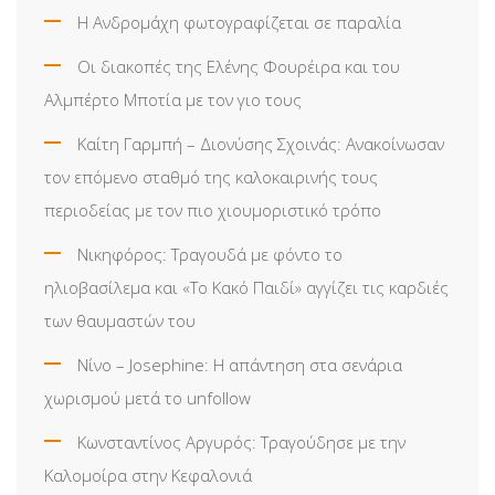
Η Ανδρομάχη φωτογραφίζεται σε παραλία
Οι διακοπές της Ελένης Φουρέιρα και του
Αλμπέρτο Μποτία με τον γιο τους
Καίτη Γαρμπή – Διονύσης Σχοινάς: Ανακοίνωσαν
τον επόμενο σταθμό της καλοκαιρινής τους
περιοδείας με τον πιο χιουμοριστικό τρόπο
Νικηφόρος: Τραγουδά με φόντο το
ηλιοβασίλεμα και «Το Κακό Παιδί» αγγίζει τις καρδιές
των θαυμαστών του
Νίνο – Josephine: Η απάντηση στα σενάρια
χωρισμού μετά το unfollow
Κωνσταντίνος Αργυρός: Τραγούδησε με την
Καλομοίρα στην Κεφαλονιά