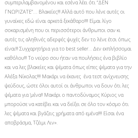
συμπεριλαμβανομένου και εσένα λέει ότι “ΔΕΝ
ΓΝΩΡΙΖΑΤΕ”…. Βλακείες!!! Αλλά αυτό που λένε αυτές οι
γυναίκες εδώ είναι αρκετά ξεκάθαρο!!!! Είμαι λίγο
σοκαρισμένη που οι περισσότεροι άνθρωποι σαν κι
αυτές τις αληθινές αδερφές ψυχές δεν το λένε έτσι όπως
είναι!!! Συγχαρητήρια για το best seller… Δεν εκπλήσσομαι
καθόλου!!! Το νεύρο σου ήταν να πουλήσεις ένα βιβλίο
και να λες βλακείες και ψέματα όπως είπες ψέματα για την
Αλέξα Νίκολας!!!! Μακάρι να έκανες ένα τεστ ανίχνευσης
ψεύδους, ώστε όλοι αυτοί οι άνθρωποι να δουν ότι λες
ψέματα για ‘μένα!! Μακάρι ο παντοδύναμος Κύριος να
μπορούσε να κατέβει και να δείξει σε όλο τον κόσμο ότι
λες ψέματα και βγάζεις χρήματα από εμένα!!!! Είσαι ένα
αποβράσμα, Τζέιμι Λιν».