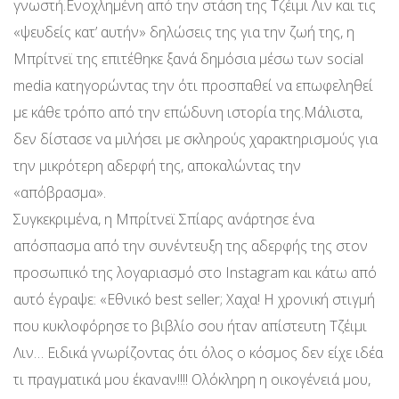
γνωστή.Ενοχλημένη από την στάση της Τζέιμι Λιν και τις
«ψευδείς κατ’ αυτήν» δηλώσεις της για την ζωή της, η
Μπρίτνεϊ της επιτέθηκε ξανά δημόσια μέσω των social
media κατηγορώντας την ότι προσπαθεί να επωφεληθεί
με κάθε τρόπο από την επώδυνη ιστορία της.Μάλιστα,
δεν δίστασε να μιλήσει με σκληρούς χαρακτηρισμούς για
την μικρότερη αδερφή της, αποκαλώντας την
«απόβρασμα».
Συγκεκριμένα, η Μπρίτνεϊ Σπίαρς ανάρτησε ένα
απόσπασμα από την συνέντευξη της αδερφής της στον
προσωπικό της λογαριασμό στο Instagram και κάτω από
αυτό έγραψε: «Εθνικό best seller; Χαχα! Η χρονική στιγμή
που κυκλοφόρησε το βιβλίο σου ήταν απίστευτη Τζέιμι
Λιν… Ειδικά γνωρίζοντας ότι όλος ο κόσμος δεν είχε ιδέα
τι πραγματικά μου έκαναν!!!! Ολόκληρη η οικογένειά μου,