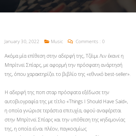
January 30, 2022
Music
Comments :
0
Ακόμα μία επίθεση στην αδερφή της, Τζέιμι Λιν έκανε η
Μπρίτνεϊ Σπίαρς, με αφορμή την πρόσφατη ανάρτησή
της, όπου χαρακτηρίζει το βιβλίο της «εθνικό best-seller».
Η αδερφή της ποπ σταρ πρόσφατα εξέδωσε την
αυτοβιογραφία της με τίτλο «Things I Should Have Said»,
η οποία γνώρισε τεράστια επιτυχία, αφού αναφέρεται
στην Μπρίτνεϊ Σπίαρς και την υπόθεση της κηδεμονίας
της, η οποία είναι πλέον, παγκοσμίως