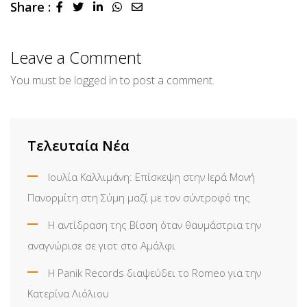
Share :
LinkedIn
Whatsapp
Share
via
Email
Leave a Comment
You must be
logged in
to post a comment.
Τελευταία Νέα
Ιουλία Καλλιμάνη: Επίσκεψη στην Ιερά Μονή
Πανορμίτη στη Σύμη μαζί με τον σύντροφό της
Η αντίδραση της Βίσση όταν θαυμάστρια την
αναγνώρισε σε γιοτ στο Αμάλφι
Η Panik Records διαψεύδει το Romeo για την
Κατερίνα Λιόλιου