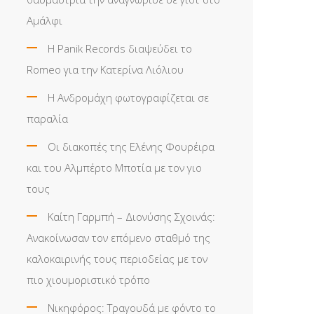
Αμάλφι
Η Panik Records διαψεύδει το
Romeo για την Κατερίνα Λιόλιου
Η Ανδρομάχη φωτογραφίζεται σε
παραλία
Οι διακοπές της Ελένης Φουρέιρα
και του Αλμπέρτο Μποτία με τον γιο
τους
Καίτη Γαρμπή – Διονύσης Σχοινάς:
Ανακοίνωσαν τον επόμενο σταθμό της
καλοκαιρινής τους περιοδείας με τον
πιο χιουμοριστικό τρόπο
Νικηφόρος: Τραγουδά με φόντο το