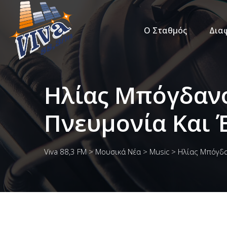
Ο Σταθμός
Δια
Ηλίας Μπόγδανο
Πνευμονία Και
Viva 88,3 FM
>
Μουσικά Νέα
>
Music
>
Ηλίας Μπόγδαν