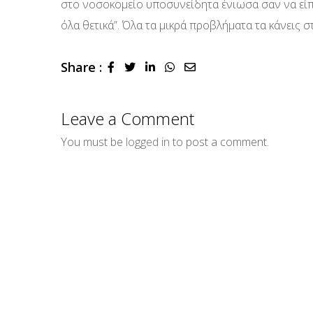
στο νοσοκομείο υποσυνείδητα ένιωσα σαν να είπα
όλα θετικά”. Όλα τα μικρά προβλήματα τα κάνεις σ
Share :
LinkedIn
Whatsapp
Share
via
Email
Leave a Comment
You must be
logged in
to post a comment.