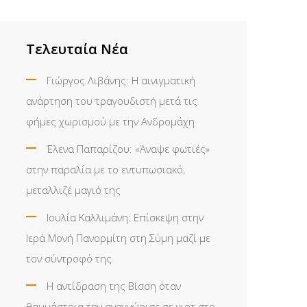
Τελευταία Νέα
Γιώργος Λιβάνης: Η αινιγματική
ανάρτηση του τραγουδιστή μετά τις
φήμες χωρισμού με την Ανδρομάχη
Έλενα Παπαρίζου: «Άναψε φωτιές»
στην παραλία με το εντυπωσιακό,
μεταλλιζέ μαγιό της
Ιουλία Καλλιμάνη: Επίσκεψη στην
Ιερά Μονή Πανορμίτη στη Σύμη μαζί με
τον σύντροφό της
Η αντίδραση της Βίσση όταν
θαυμάστρια την αναγνώρισε σε γιοτ στο