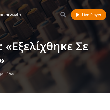
πικοινωνία
Live Player
 «Εξελίχθηκε Σε
»
προσέξω»