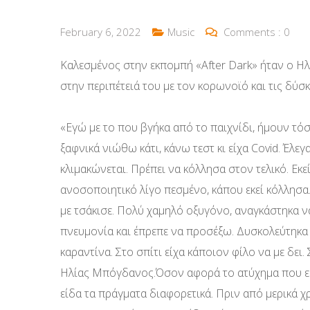
February 6, 2022
Music
Comments :
0
Καλεσμένος στην εκπομπή «After Dark» ήταν ο Η
στην περιπέτειά του με τον κορωνοϊό και τις δύσ
«Εγώ με το που βγήκα από το παιχνίδι, ήμουν τό
ξαφνικά νιώθω κάτι, κάνω τεστ κι είχα Covid. Έλεγ
κλιμακώνεται. Πρέπει να κόλλησα στον τελικό. Εκ
ανοσοποιητικό λίγο πεσμένο, κάπου εκεί κόλλησ
με τσάκισε. Πολύ χαμηλό οξυγόνο, αναγκάστηκα ν
πνευμονία και έπρεπε να προσέξω. Δυσκολεύτηκα
καραντίνα. Στο σπίτι είχα κάποιον φίλο να με δει.
Ηλίας Μπόγδανος.Όσον αφορά το ατύχημα που είχ
είδα τα πράγματα διαφορετικά. Πριν από μερικά χ