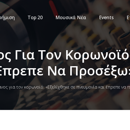
φήμιση
Top 20
Μουσικά Νέα
Events
Ε
ς Για Τον Κορωνοϊό:
 Έπρεπε Να Προσέξω
ος για τον κορωνοϊό: «Εξελίχθηκε σε πνευμονία και έπρεπε να 