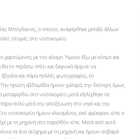
λίας Μπόγδανος, ο οποίος αναφέρθηκε μεταξύ άλλων
κολες στιγμές στο νοσοκομείο.
σο χαρούμενος με τον κόσμο. Ήμουν έξω με κόσμο και
α θα το περάσω σπίτι και ξαφνικά άρχισε να
εί έβγαλα και πάρα πολλές φωτογραφίες, το
α.Την πρώτη εβδομάδα ήμουν χαλαρά, την δεύτερη όμως
α μεταφερθώ στο νοσοκομείο, μετά εξελίχθηκε σε
 πάρα πολύ μετά την αποξένωση στο νησί και την
 Στο νοσοκομείο ήμουν κλεισμένος, εκεί φρίκαρα», είπε ο
ε με τη μηχανή στο παρελθόν είπε: Μετά από αυτό
ρόνια σε ένα ατύχημα με τη μηχανή και ήμουν σοβαρά