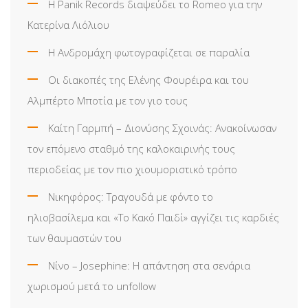
Η Panik Records διαψεύδει το Romeo για την
Κατερίνα Λιόλιου
Η Ανδρομάχη φωτογραφίζεται σε παραλία
Οι διακοπές της Ελένης Φουρέιρα και του
Αλμπέρτο Μποτία με τον γιο τους
Καίτη Γαρμπή – Διονύσης Σχοινάς: Ανακοίνωσαν
τον επόμενο σταθμό της καλοκαιρινής τους
περιοδείας με τον πιο χιουμοριστικό τρόπο
Νικηφόρος: Τραγουδά με φόντο το
ηλιοβασίλεμα και «Το Κακό Παιδί» αγγίζει τις καρδιές
των θαυμαστών του
Νίνο – Josephine: Η απάντηση στα σενάρια
χωρισμού μετά το unfollow