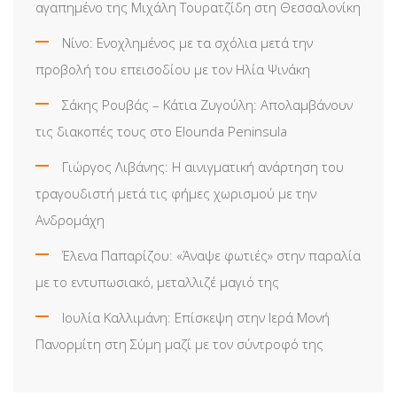
αγαπημένο της Μιχάλη Τουρατζίδη στη Θεσσαλονίκη
Νίνο: Ενοχλημένος με τα σχόλια μετά την
προβολή του επεισοδίου με τον Ηλία Ψινάκη
Σάκης Ρουβάς – Κάτια Ζυγούλη: Απολαμβάνουν
τις διακοπές τους στο Elounda Peninsula
Γιώργος Λιβάνης: Η αινιγματική ανάρτηση του
τραγουδιστή μετά τις φήμες χωρισμού με την
Ανδρομάχη
Έλενα Παπαρίζου: «Άναψε φωτιές» στην παραλία
με το εντυπωσιακό, μεταλλιζέ μαγιό της
Ιουλία Καλλιμάνη: Επίσκεψη στην Ιερά Μονή
Πανορμίτη στη Σύμη μαζί με τον σύντροφό της