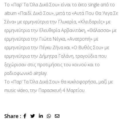
Το «Παρ’ Τα Όλα Δικά Σου» είναι το έκτο single από το
album «Παιδί Δικό Σου», μετά τα «Αυτά Που Θα ‘Λεγα Σε
Σένα» με ερμηνεύτρια την Γλυκερία, «Κλειδαριές» με
ερμηνεύτρια την Ελευθερία Αρβανιτάκη, «Θάλασσα» με
ερμηνεύτρια την Γιώτα Νέγκα, «Ανατροπή» με
ερμηνεύτρια την Πέγκυ Ζήνα και «Ο Βυθός Σου» με
ερμηνεύτρια την Δήμητρα Γαλάνη, τραγούδια που
ξεχώρισαν στις προτιμήσεις του κοινού και το
ραδιοφωνικό airplay.
Το «Παρ’ Τα Όλα Δικά Σου» θα κυκλοφορήσει, μαζί με
music video, την Παρασκευή 4 Μαρτίου.
Share :
LinkedIn
Whatsapp
Share
via