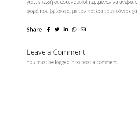
γιατί επειδή οι αστυνομικοί περίμεναν να ανέβει 
φορά που βρίσκεται με τον πατέρα του» τόνισε χα
Share :
LinkedIn
Whatsapp
Share
via
Email
Leave a Comment
You must be
logged in
to post a comment.