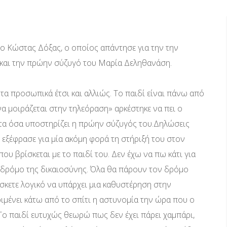
 ο Κώστας Δόξας, ο οποίος απάντησε για την την
 και την πρώην σύζυγό του Μαρία Δεληθανάση.
α τα προσωπικά έτσι και αλλιώς. Το παιδί είναι πάνω από
α μοιράζεται στην τηλεόραση» αρκέστηκε να πει ο
 τα όσα υποστηρίζει η πρώην σύζυγός του.Δηλώσεις
ς εξέφρασε για μία ακόμη φορά τη στήριξή του στον
υ βρίσκεται με το παιδί του. Δεν έχω να πω κάτι για
ον δρόμο της δικαιοσύνης. Όλα θα πάρουν τον δρόμο
ίσκετε λογικό να υπάρχει μια καθυστέρηση στην
ιμένει κάτω από το σπίτι η αστυνομία την ώρα που ο
; Το παιδί ευτυχώς θεωρώ πως δεν έχει πάρει χαμπάρι,