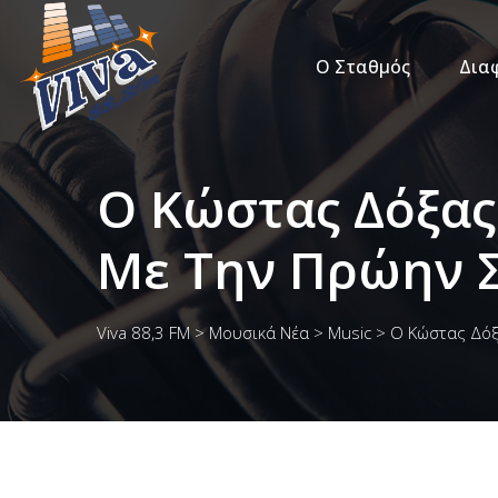
Ο Σταθμός
Δια
O Κώστας Δόξας
Με Την Πρώην 
Viva 88,3 FM
>
Μουσικά Νέα
>
Music
>
O Κώστας Δόξα