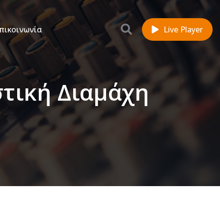
πικοινωνία
Live Player
στική Διαμάχη