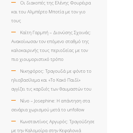
Οι διακοπές της Ελένης Φουρέιρα
και του Αλμπέρτο Μποτία με τον γιο
τους
Καίτη Γαρμπή – Διονύσης Σχοινάς:
Ανακοίνωσαν τον επόμενο σταθμό της
καλοκαιρινής τους περιοδείας με τον
πιο χιουμοριστικό τρόπο
Νικηφόρος: Τραγουδά με φόντο το
ηλιοβασίλεμα και «Το Κακό Παιδί»
αγγίζει τις καρδιές των θαυμαστών του
Νίνο – Josephine: Η απάντηση στα
σενάρια χωρισμού μετά το unfollow
Κωνσταντίνος Αργυρός: Τραγούδησε
με την Καλομοίρα στην Κεφαλονιά