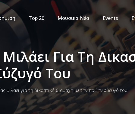
φήμιση
Top 20
Μουσικά Νέα
Events
Ε
 Μιλάει Για Τη Δικα
Σύζυγό Του
ς μιλάει για τη δικαστική διαμάχη με την πρώην σύζυγό του