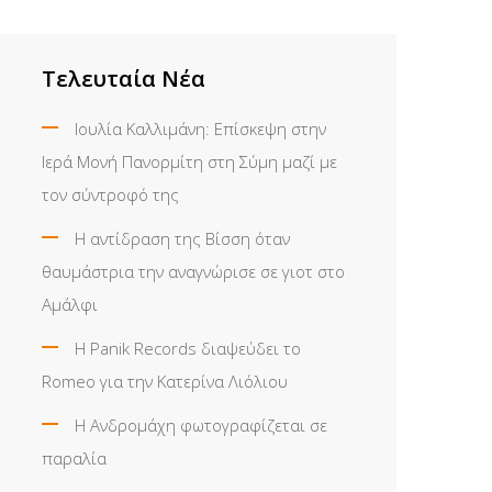
Τελευταία Νέα
Ιουλία Καλλιμάνη: Επίσκεψη στην
Ιερά Μονή Πανορμίτη στη Σύμη μαζί με
τον σύντροφό της
Η αντίδραση της Βίσση όταν
θαυμάστρια την αναγνώρισε σε γιοτ στο
Αμάλφι
Η Panik Records διαψεύδει το
Romeo για την Κατερίνα Λιόλιου
Η Ανδρομάχη φωτογραφίζεται σε
παραλία