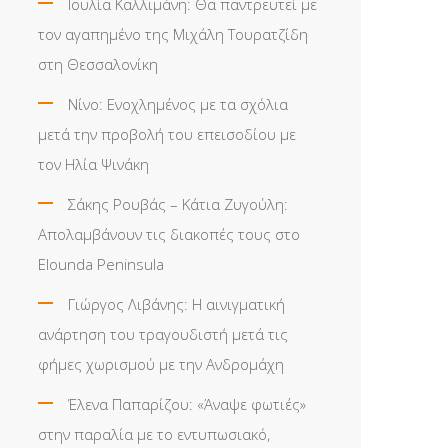
Ιουλία Καλλιμάνη: Θα παντρευτεί με
τον αγαπημένο της Μιχάλη Τουρατζίδη
στη Θεσσαλονίκη
Νίνο: Ενοχλημένος με τα σχόλια
μετά την προβολή του επεισοδίου με
τον Ηλία Ψινάκη
Σάκης Ρουβάς – Κάτια Ζυγούλη:
Απολαμβάνουν τις διακοπές τους στο
Elounda Peninsula
Γιώργος Λιβάνης: Η αινιγματική
ανάρτηση του τραγουδιστή μετά τις
φήμες χωρισμού με την Ανδρομάχη
Έλενα Παπαρίζου: «Άναψε φωτιές»
στην παραλία με το εντυπωσιακό,