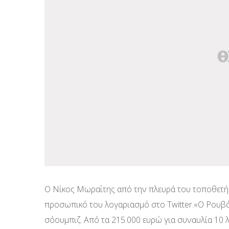
Ο Νίκος Μωραΐτης από την πλευρά του τοποθετήθη
προσωπικό του λογαριασμό στο Twitter.«Ο Ρουβά
σόουμπιζ. Από τα 215.000 ευρώ για συναυλία 10 λ