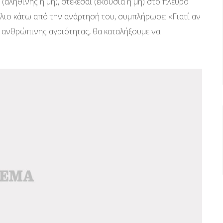
υ (αληθινής ή μη), στέκεσαι (εκούσια ή μη) στο πλευρό
όλιο κάτω από την ανάρτησή του, συμπλήρωσε: «Γιατί αν
ις ανθρώπινης αγριότητας, θα καταλήξουμε να