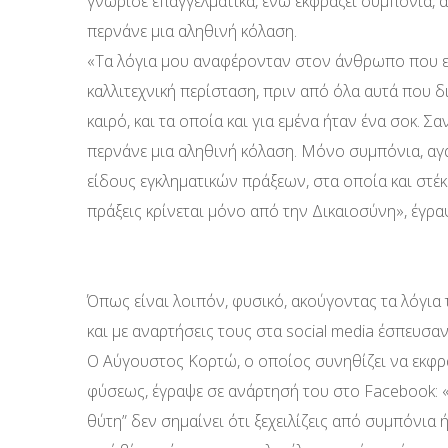
γνώρισε επαγγελματικά, ενώ εκφράζει συμπόνια, 
περνάνε μια αληθινή κόλαση.
«Τα λόγια μου αναφέρονταν στον άνθρωπο που εγ
καλλιτεχνική περίσταση, πριν από όλα αυτά που δ
καιρό, και τα οποία και για εμένα ήταν ένα σοκ.
περνάνε μια αληθινή κόλαση. Μόνο συμπόνια, αγά
είδους εγκληματικών πράξεων, στα οποία και στέκ
πράξεις κρίνεται μόνο από την Δικαιοσύνη», έγρα
Όπως είναι λοιπόν, φυσικό, ακούγοντας τα λόγι
και με αναρτήσεις τους στα social media έσπευσα
Ο Αύγουστος Κορτώ, ο οποίος συνηθίζει να εκφρά
φύσεως, έγραψε σε ανάρτησή του στο Facebook: 
θύτη” δεν σημαίνει ότι ξεχειλίζεις από συμπόνια ή