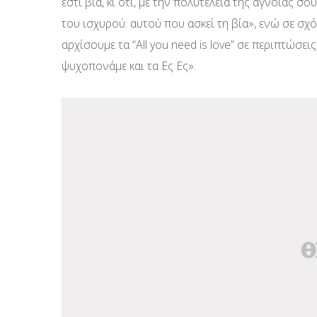
εστί βία, κι ότι, με την πολυτέλεια της άγνοιάς σο
του ισχυρού: αυτού που ασκεί τη βία», ενώ σε σχ
αρχίσουμε τα “All you need is love” σε περιπτώσε
ψυχοπονάμε και τα Ες Ες».