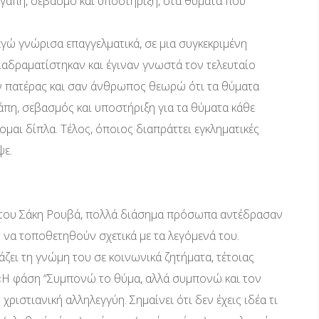
αγάπη, σεβασμό και υποστήριξη, στα θύματα που
ώ γνώρισα επαγγελματικά, σε μια συγκεκριμένη
ιαδραματίστηκαν και έγιναν γνωστά τον τελευταίο
 Σαν πατέρας και σαν άνθρωπος θεωρώ ότι τα θύματα
πη, σεβασμός και υποστήριξη για τα θύματα κάθε
ομαι δίπλα. Τέλος, όποιος διαπράττει εγκληματικές
ψε.
α του Σάκη Ρουβά, πολλά διάσημα πρόσωπα αντέδρασαν
ν να τοποθετηθούν σχετικά με τα λεγόμενά του.
ζει τη γνώμη του σε κοινωνικά ζητήματα, τέτοιας
«Η φάση “Συμπονώ το θύμα, αλλά συμπονώ και τον
 χριστιανική αλληλεγγύη. Σημαίνει ότι δεν έχεις ιδέα τι