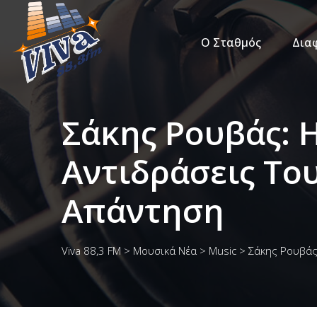
Ο Σταθμός
Δια
Σάκης Ρουβάς: Η
Αντιδράσεις Το
Απάντηση
Viva 88,3 FM
>
Μουσικά Νέα
>
Music
>
Σάκης Ρουβάς: