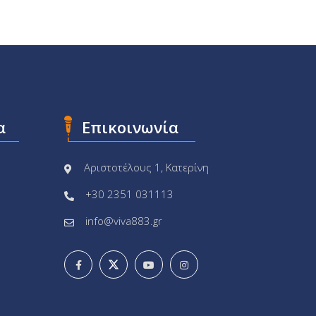
α
Επικοινωνία
Αριστοτέλους 1, Κατερίνη
+30 2351 031113
info@viva883.gr