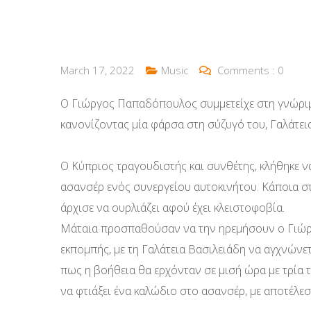
March 17, 2022
Music
Comments :
0
Ο Γιώργος Παπαδόπουλος συμμετείχε στη γνώριμ
κανονίζοντας μία φάρσα στη σύζυγό του, Γαλάτει
Ο Κύπριος τραγουδιστής και συνθέτης, κλήθηκε να
ασανσέρ ενός συνεργείου αυτοκινήτου. Κάποια στ
άρχισε να ουρλιάζει αφού έχει κλειστοφοβία.
Μάταια προσπαθούσαν να την ηρεμήσουν ο Γιώ
εκπομπής, με τη Γαλάτεια Βασιλειάδη να αγχνώνε
πως η βοήθεια θα ερχόνταν σε μισή ώρα με τρία
να φτιάξει ένα καλώδιο στο ασανσέρ, με αποτέλεσ