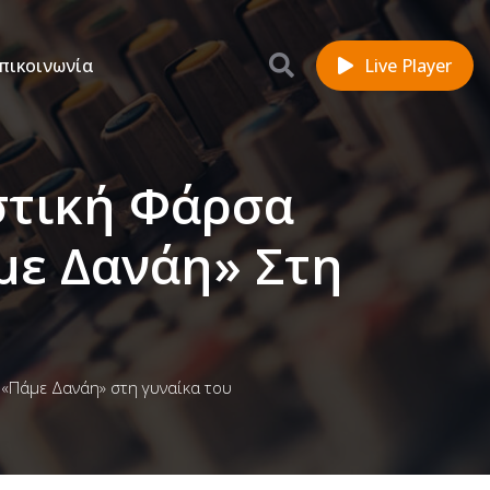
πικοινωνία
Live Player
στική Φάρσα
με Δανάη» Στη
«Πάμε Δανάη» στη γυναίκα του