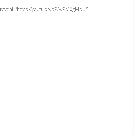
ll_reveal=”https://youtu.be/aPAyPM0gMoU”]