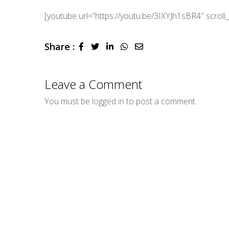
[youtube url=”https://youtu.be/3IXYJh1sBR4″ scro
Share :
LinkedIn
Whatsapp
Share
via
Email
Leave a Comment
You must be
logged in
to post a comment.