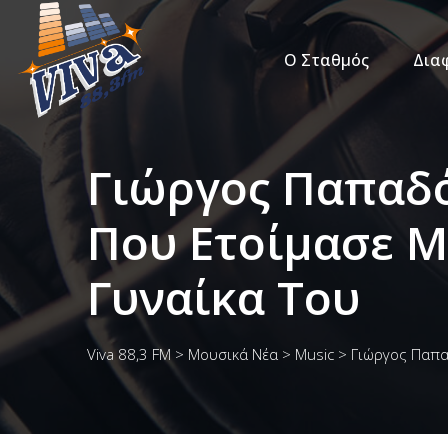
Ο Σταθμός
Δια
Γιώργος Παπαδό
Που Ετοίμασε Μ
Γυναίκα Του
Viva 88,3 FM
>
Μουσικά Νέα
>
Music
>
Γιώργος Παπα