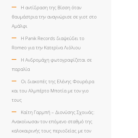
Η αντίδραση της Βίσση όταν
θαυμάστρια την αναγνώρισε σε γιοτ στο
Αμάλφι
Η Panik Records διαψεύδει το
Romeo για την Κατερίνα Λιόλιου
Η Ανδρομάχη φωτογραφίζεται σε
παραλία
Οι διακοπές της Ελένης Φουρέιρα
και του Αλμπέρτο Μποτία με τον γιο
τους
Καίτη Γαρμπή – Διονύσης Σχοινάς:
Ανακοίνωσαν τον επόμενο σταθμό της
καλοκαιρινής τους περιοδείας με τον