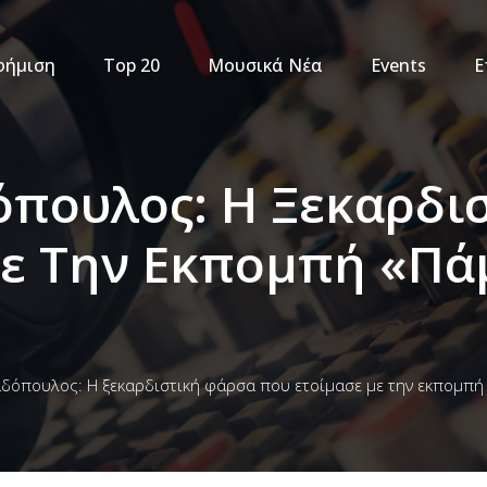
φήμιση
Top 20
Μουσικά Νέα
Events
Ε
πουλος: Η Ξεκαρδι
ε Την Εκπομπή «Πά
δόπουλος: Η ξεκαρδιστική φάρσα που ετοίμασε με την εκπομπή 