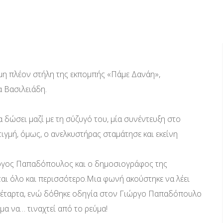
η πλέον στήλη της εκπομπής «Πάμε Δανάη»,
α Βασιλειάδη.
 δώσει μαζί με τη σύζυγό του, μία συνέντευξη στο
ιγμή, όμως, ο ανελκυστήρας σταμάτησε και εκείνη
ργος Παπαδόπουλος και ο δημοσιογράφος της
ται όλο και περισσότερο.Μια φωνή ακούστηκε να λέει
 τέταρτα, ενώ δόθηκε οδηγία στον Γιώργο Παπαδόπουλο
μα να… τιναχτεί από το ρεύμα!