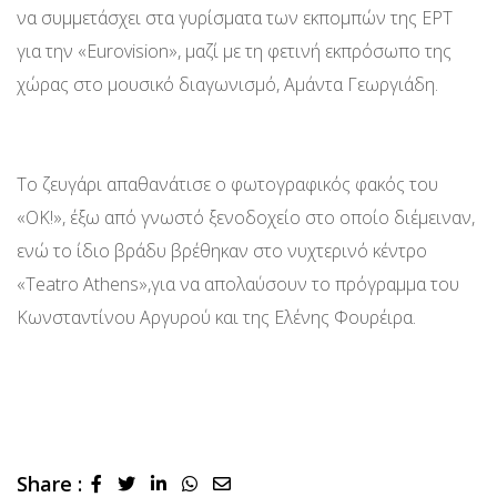
να συμμετάσχει στα γυρίσματα των εκπομπών της ΕΡΤ
για την «Eurovision», μαζί με τη φετινή εκπρόσωπο της
χώρας στο μουσικό διαγωνισμό, Αμάντα Γεωργιάδη.
Το ζευγάρι απαθανάτισε ο φωτογραφικός φακός του
«ΟΚ!», έξω από γνωστό ξενοδοχείο στο οποίο διέμειναν,
ενώ το ίδιο βράδυ βρέθηκαν στο νυχτερινό κέντρο
«Teatro Athens»,για να απολαύσουν το πρόγραμμα του
Κωνσταντίνου Αργυρού και της Ελένης Φουρέιρα.
Share :
LinkedIn
Whatsapp
Share