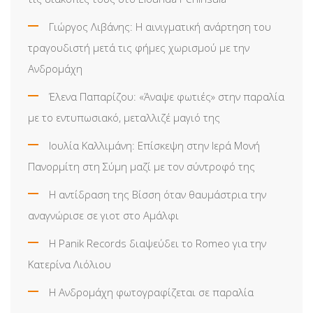
Γιώργος Λιβάνης: Η αινιγματική ανάρτηση του
τραγουδιστή μετά τις φήμες χωρισμού με την
Ανδρομάχη
Έλενα Παπαρίζου: «Άναψε φωτιές» στην παραλία
με το εντυπωσιακό, μεταλλιζέ μαγιό της
Ιουλία Καλλιμάνη: Επίσκεψη στην Ιερά Μονή
Πανορμίτη στη Σύμη μαζί με τον σύντροφό της
Η αντίδραση της Βίσση όταν θαυμάστρια την
αναγνώρισε σε γιοτ στο Αμάλφι
Η Panik Records διαψεύδει το Romeo για την
Κατερίνα Λιόλιου
Η Ανδρομάχη φωτογραφίζεται σε παραλία