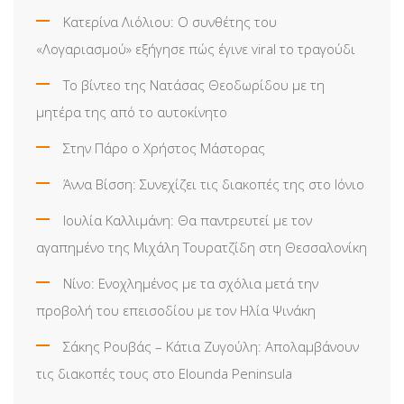
Κατερίνα Λιόλιου: Ο συνθέτης του
«Λογαριασμού» εξήγησε πώς έγινε viral το τραγούδι
Το βίντεο της Νατάσας Θεοδωρίδου με τη
μητέρα της από το αυτοκίνητο
Στην Πάρο ο Χρήστος Μάστορας
Άννα Βίσση: Συνεχίζει τις διακοπές της στο Ιόνιο
Ιουλία Καλλιμάνη: Θα παντρευτεί με τον
αγαπημένο της Μιχάλη Τουρατζίδη στη Θεσσαλονίκη
Νίνο: Ενοχλημένος με τα σχόλια μετά την
προβολή του επεισοδίου με τον Ηλία Ψινάκη
Σάκης Ρουβάς – Κάτια Ζυγούλη: Απολαμβάνουν
τις διακοπές τους στο Elounda Peninsula