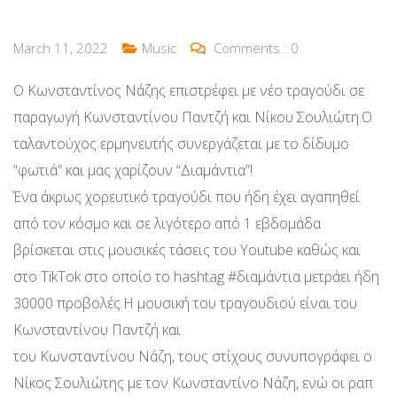
March 11, 2022
Music
Comments :
0
Ο Κωνσταντίνος Νάζης επιστρέφει με νέο τραγούδι σε
παραγωγή Κωνσταντίνου Παντζή και Νίκου Σουλιώτη.Ο
ταλαντούχος ερμηνευτής συνεργάζεται με το δίδυμο
“φωτιά” και μας χαρίζουν “Διαμάντια”!
Ένα άκρως χορευτικό τραγούδι που ήδη έχει αγαπηθεί
από τον κόσμο και σε λιγότερο από 1 εβδομάδα
βρίσκεται στις μουσικές τάσεις του Youtube καθώς και
στο TikTok στο οποίο το hashtag #διαμάντια μετράει ήδη
30000 προβολές.Η μουσική του τραγουδιού είναι του
Κωνσταντίνου Παντζή και
του Κωνσταντίνου Νάζη, τους στίχους συνυπογράφει ο
Νίκος Σουλιώτης με τον Κωνσταντίνο Νάζη, ενώ οι ραπ