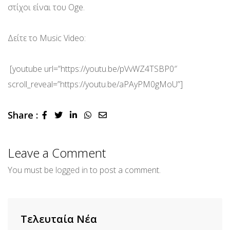
στίχοι είναι του Oge.
Δείτε το Music Videο:
[youtube url=”https://youtu.be/pVvWZ4TSBP0″
scroll_reveal=”https://youtu.be/aPAyPM0gMoU”]
Share :
LinkedIn
Whatsapp
Share
via
Email
Leave a Comment
You must be
logged in
to post a comment.
Τελευταία Νέα