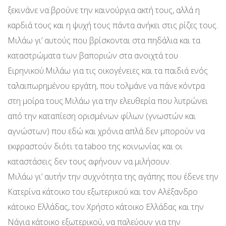
ξεκινάνε να βρούνε την καινούργια ακτή τους, αλλά η
καρδιά τους και η ψυχή τους πάντα ανήκει στις ρίζες τους.
Μιλάω γι’ αυτούς που βρίσκονται στα πηδάλια και τα
καταστρώματα των βαποριών στα ανοιχτά του
Ειρηνικού.Μιλάω για τις οικογένειες και τα παιδιά ενός
ταλαιπωρημένου εργάτη, που τολμάνε να πάνε κόντρα
στη μοίρα τους.Μιλάω για την ελευθερία που λυτρώνει
από την καταπίεση ορισμένων φίλων (γνωστών και
αγνώστων) που εδώ και χρόνια απλά δεν μπορούν να
εκφραστούν διότι τα taboo της κοινωνίας και οι
καταστάσεις δεν τους αφήνουν να μιλήσουν.
Μιλάω γι’ αυτήν την συχνότητα της αγάπης που έδενε την
Κατερίνα κάτοικο του εξωτερικού και τον Αλέξανδρο
κάτοικο Ελλάδας, τον Χρήστο κάτοικο Ελλάδας και την
Νάγια κάτοικο εξωτερικού, να παλεύουν για την