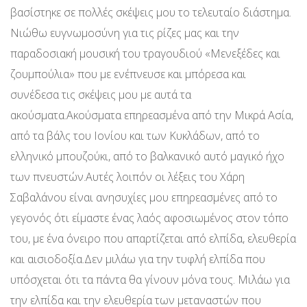
βασίστηκε σε πολλές σκέψεις μου το τελευταίο διάστημα.
Νιώθω ευγνωμοσύνη για τις ρίζες μας και την
παραδοσιακή μουσική του τραγουδιού «Μενεξέδες και
ζουμπούλια» που με ενέπνευσε και μπόρεσα και
συνέδεσα τις σκέψεις μου με αυτά τα
ακούσματα.Ακούσματα επηρεασμένα από την Μικρά Ασία,
από τα βάλς του Ιονίου και των Κυκλάδων, από το
ελληνικό μπουζούκι, από το βαλκανικό αυτό μαγικό ήχο
των πνευστών.Αυτές λοιπόν οι λέξεις του Χάρη
Σαβαλάνου είναι ανησυχίες μου επηρεασμένες από το
γεγονός ότι είμαστε ένας λαός αφοσιωμένος στον τόπο
του, με ένα όνειρο που απαρτίζεται από ελπίδα, ελευθερία
και αισιοδοξία.Δεν μιλάω για την τυφλή ελπίδα που
υπόσχεται ότι τα πάντα θα γίνουν μόνα τους. Μιλάω για
την ελπίδα και την ελευθερία των μεταναστών που