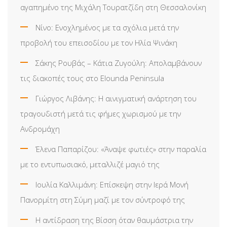
αγαπημένο της Μιχάλη Τουρατζίδη στη Θεσσαλονίκη
Νίνο: Ενοχλημένος με τα σχόλια μετά την
προβολή του επεισοδίου με τον Ηλία Ψινάκη
Σάκης Ρουβάς – Κάτια Ζυγούλη: Απολαμβάνουν
τις διακοπές τους στο Elounda Peninsula
Γιώργος Λιβάνης: Η αινιγματική ανάρτηση του
τραγουδιστή μετά τις φήμες χωρισμού με την
Ανδρομάχη
Έλενα Παπαρίζου: «Άναψε φωτιές» στην παραλία
με το εντυπωσιακό, μεταλλιζέ μαγιό της
Ιουλία Καλλιμάνη: Επίσκεψη στην Ιερά Μονή
Πανορμίτη στη Σύμη μαζί με τον σύντροφό της
Η αντίδραση της Βίσση όταν θαυμάστρια την