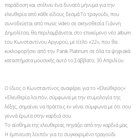
παράδοση και στέλνει ένα δυνατό μήνυμα για την
ελευθερία από κάθε είδους δεσμά.Το τραγούδι, που
συνοδεύεται από music video σε σκηνοθεσία Γιάννη
Δημολίτσα, θα περιλαμβάνεται στο επικείμενο νέο album
του Κωνσταντίνου Αργυρού, με τίτλο «22», που θα
κυκλοφορήσει από την Panik Platinum σε όλα τα ψηφιακά
καταστήματα μουσικής αυτό το Σάββατο, 30 Απριλίου.
Ο ίδιος ο Κωνσταντίνος αναφέρει για το «Ελεύθερος»:
«Ελευθερία λοιπόν, σύμφωνα με την ετυμολογία της
λέξης, σημαίνει να πράττεις εν γένει σύμφωνα με ότι σου
γεννά έρωτα στην καρδιά σου.
Το αίσθημα της ελευθερίας πηγάζει από την καρδιά μας.
Η έμπνευση λοιπόν για το συγκεκριμένο τραγούδι