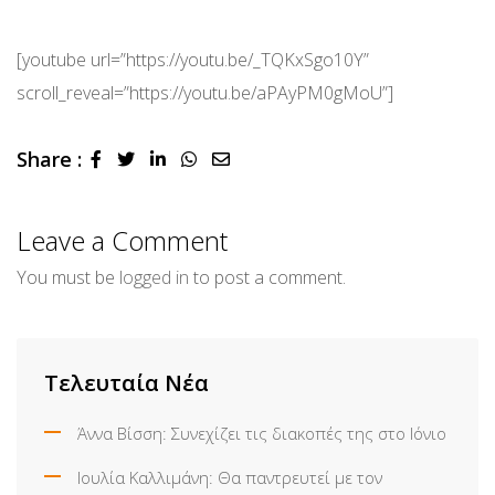
[youtube url=”https://youtu.be/_TQKxSgo10Y”
scroll_reveal=”https://youtu.be/aPAyPM0gMoU”]
Share :
LinkedIn
Whatsapp
Share
via
Email
Leave a Comment
You must be
logged in
to post a comment.
Τελευταία Νέα
Άννα Βίσση: Συνεχίζει τις διακοπές της στο Ιόνιο
Ιουλία Καλλιμάνη: Θα παντρευτεί με τον