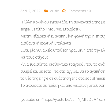
April 2, 2022
Music
Comments :
0
Η Έλλη Κοκκίνου εγκαινιάζει τη συνεργασία της με
single, με τίτλο «Μου ‘Χει Στοιχίσει».
Με την εξαιρετική κι αγαπημένη φωνή της, η επιτ
αισθαντική ερωτική μπαλάντα.
Είναι μία γυναικεία υπόθεση γραμμένη από την Ε
και τους στίχους.
«Ένα ευαίσθητο, αισθαντικό τραγούδι που το αγά
συμβεί και με εσάς! Να σας αγγίξει, να το αγαπήσε
το νέο της single σε ανάρτησή της στα social media
To ακούσατε σε πρώτη και αποκλειστική μετάδοση 
[youtube url=”https://youtu.be/cdmNJMfLDLM” scro