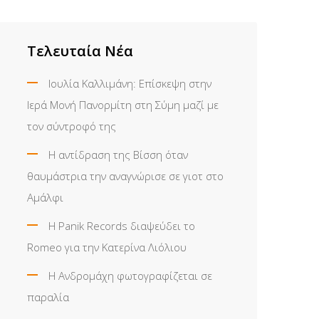
Τελευταία Νέα
Ιουλία Καλλιμάνη: Επίσκεψη στην
Ιερά Μονή Πανορμίτη στη Σύμη μαζί με
τον σύντροφό της
Η αντίδραση της Βίσση όταν
θαυμάστρια την αναγνώρισε σε γιοτ στο
Αμάλφι
Η Panik Records διαψεύδει το
Romeo για την Κατερίνα Λιόλιου
Η Ανδρομάχη φωτογραφίζεται σε
παραλία