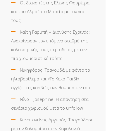
Οι διακοπές της Ελένης Φουρέιρα
και του Αλμπέρτο Μποτία με τον γιο
τους
Καίτη Γαρμπή – Διονύσης Σχοινάς:
Ανακοίνωσαν τον επόμενο σταθμό της
καλοκαιρινής τους περιοδείας με τον
πιο χιουμοριστικό τρόπο
Νικηφόρος: Τραγουδά με φόντο το
ηλιοβασίλεμα και «Το Κακό Παιδί»
αγγίζει τις καρδιές των θαυμαστών του
Νίνο – Josephine: Η απάντηση στα
σενάρια χωρισμού μετά το unfollow
Κωνσταντίνος Αργυρός: Τραγούδησε
με την Καλομοίρα στην Κεφαλονιά