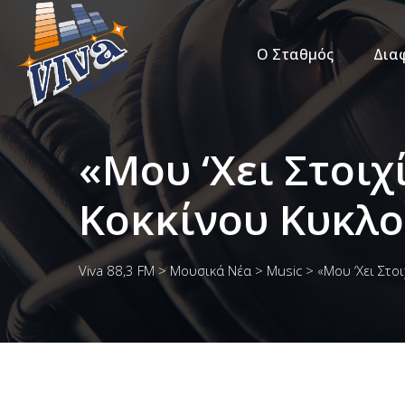
Ο Σταθμός
Δια
«Μου ‘Χει Στοιχ
Κοκκίνου Κυκλ
Viva 88,3 FM
>
Μουσικά Νέα
>
Music
>
«Μου ‘Χει Στο