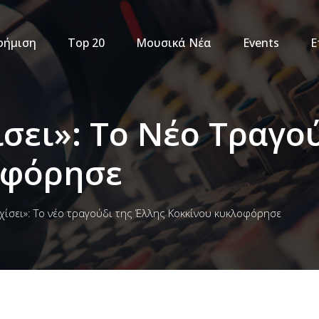
φήμιση
Top 20
Μουσικά Νέα
Events
Ε
ίσει»: Το Νέο Τραγο
οφόρησε
ιχίσει»: Το νέο τραγούδι της Έλλης Κοκκίνου κυκλοφόρησε