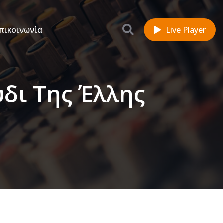
πικοινωνία
Live Player
ύδι Της Έλλης