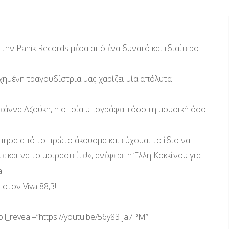
 την Panik Records μέσα από ένα δυνατό και ιδιαίτερο
υχημένη τραγουδίστρια μας χαρίζει μία απόλυτα
λεάννα Αζούκη, η οποία υπογράφει τόσο τη μουσική όσο
πησα από το πρώτο άκουσμα και εύχομαι το ίδιο να
τε και να το μοιραστείτε!», ανέφερε η Έλλη Κοκκίνου για
.
στον Viva 88,3!
ll_reveal=”https://youtu.be/56y83Ija7PM”]