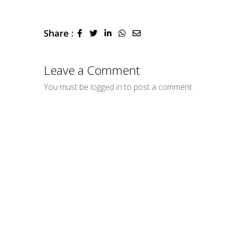
Share :
LinkedIn
Whatsapp
Share
via
Email
Leave a Comment
You must be
logged in
to post a comment.