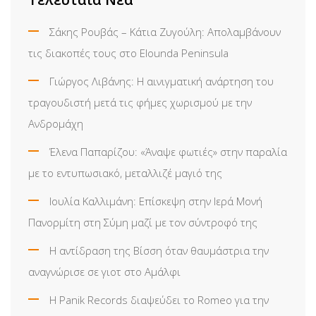
Σάκης Ρουβάς – Κάτια Ζυγούλη: Απολαμβάνουν
τις διακοπές τους στο Elounda Peninsula
Γιώργος Λιβάνης: Η αινιγματική ανάρτηση του
τραγουδιστή μετά τις φήμες χωρισμού με την
Ανδρομάχη
Έλενα Παπαρίζου: «Άναψε φωτιές» στην παραλία
με το εντυπωσιακό, μεταλλιζέ μαγιό της
Ιουλία Καλλιμάνη: Επίσκεψη στην Ιερά Μονή
Πανορμίτη στη Σύμη μαζί με τον σύντροφό της
Η αντίδραση της Βίσση όταν θαυμάστρια την
αναγνώρισε σε γιοτ στο Αμάλφι
Η Panik Records διαψεύδει το Romeo για την