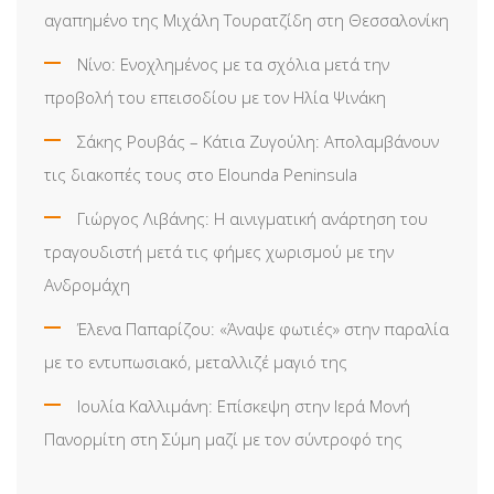
αγαπημένο της Μιχάλη Τουρατζίδη στη Θεσσαλονίκη
Νίνο: Ενοχλημένος με τα σχόλια μετά την
προβολή του επεισοδίου με τον Ηλία Ψινάκη
Σάκης Ρουβάς – Κάτια Ζυγούλη: Απολαμβάνουν
τις διακοπές τους στο Elounda Peninsula
Γιώργος Λιβάνης: Η αινιγματική ανάρτηση του
τραγουδιστή μετά τις φήμες χωρισμού με την
Ανδρομάχη
Έλενα Παπαρίζου: «Άναψε φωτιές» στην παραλία
με το εντυπωσιακό, μεταλλιζέ μαγιό της
Ιουλία Καλλιμάνη: Επίσκεψη στην Ιερά Μονή
Πανορμίτη στη Σύμη μαζί με τον σύντροφό της