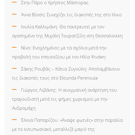
Στην Πάρο ο Χρήστος Μάστορας
Άννα Βίσση: Συνεχίζει τις διακοπές της στο Ιόνιο
Ιουλία Καλλιμάνη: Θα παντρευτεί με τον
αγαπημένο της Μιχάλη Τουρατζίδη στη Θεσσαλονίκη
Νίνο: Ενοχλημένος με τα σχόλια μετά την
προβολή του επεισοδίου με τον Ηλία Ψινάκη
Σάκης Ρουβάς – Κάτια Ζυγούλη: Απολαμβάνουν
τις διακοπές τους στο Elounda Peninsula
Γιώργος Λιβάνης: Η αινιγματική ανάρτηση του
τραγουδιστή μετά τις φήμες χωρισμού με την
Ανδρομάχη
Έλενα Παπαρίζου: «Άναψε φωτιές» στην παραλία
με το εντυπωσιακό, μεταλλιζέ μαγιό της