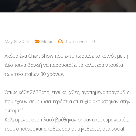
May 8, 2022
Music
Comments :
0
Ακόμα ένα Chart Show που εντυπωσίασε το κοινό , με τη
Δέσποινα Βανδή να παρουσιάζει τα καλύτερα ντουέτα
των τελευταίων 30 χρόνων.
Όπως κάθε Σάββατο, έτσι και χθες, αγαπημένα τραγούδια,
που έχουν σημειώσει τεράστια επιτυχία ακούστηκαν στην
εκπομπή.
Καλεσμένοι στο πλατό βρέθηκαν σημαντικοί ερμηνευτές,
τους οποίους και αποθέωσαν οι τηλεθεατές στα social