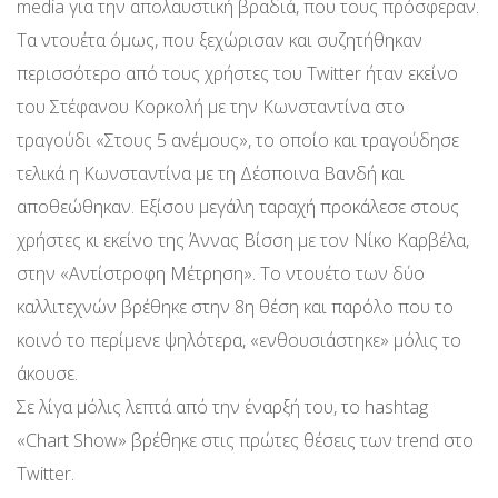
media για την απολαυστική βραδιά, που τους πρόσφεραν.
Τα ντουέτα όμως, που ξεχώρισαν και συζητήθηκαν
περισσότερο από τους χρήστες του Twitter ήταν εκείνο
του Στέφανου Κορκολή με την Κωνσταντίνα στο
τραγούδι «Στους 5 ανέμους», το οποίο και τραγούδησε
τελικά η Κωνσταντίνα με τη Δέσποινα Βανδή και
αποθεώθηκαν. Εξίσου μεγάλη ταραχή προκάλεσε στους
χρήστες κι εκείνο της Άννας Βίσση με τον Νίκο Καρβέλα,
στην «Αντίστροφη Μέτρηση». Το ντουέτο των δύο
καλλιτεχνών βρέθηκε στην 8η θέση και παρόλο που το
κοινό το περίμενε ψηλότερα, «ενθουσιάστηκε» μόλις το
άκουσε.
Σε λίγα μόλις λεπτά από την έναρξή του, το hashtag
«Chart Show» βρέθηκε στις πρώτες θέσεις των trend στο
Twitter.