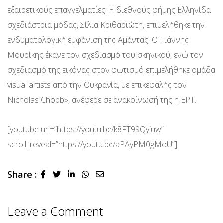
εξαιρετικούς επαγγελματίες: Η διεθνούς φήμης Ελληνίδα
σχεδιάστρια μόδας, Σίλια Κριθαριώτη, επιμελήθηκε την
ενδυματολογική εμφάνιση της Αμάντας. Ο Γιάννης
Μουρίκης έκανε τον σχεδιασμό του σκηνικού, ενώ τον
σχεδιασμό της εικόνας στον φωτισμό επιμελήθηκε ομάδα
visual artists από την Ουκρανία, με επικεφαλής τον
Nicholas Chobb», ανέφερε σε ανακοίνωσή της η ΕΡΤ.
[youtube url=”https://youtu.be/k8FT99Qyjuw”
scroll_reveal=”https://youtu.be/aPAyPM0gMoU”]
Share :
LinkedIn
Whatsapp
Share
via
Email
Leave a Comment