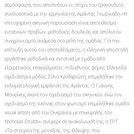
ατμόσφαιρα, που αποπνέουν οι στίχοι του τραγουδιού
συνδυαστικά με την ερμηνεία της Αμάντας Γεωργιάδη.«Η
επιτυχημένη σκηνική παρουσίαση είναι αποτέλεσμα
εντατικών προβών, μεθοδικής δουλειάς και απόλυτου
συγχρονισμού ανάμεσα στα μέλη της ομάδας. Για την
επίτευξη αυτού του αποτελέσματος, η ελληνική αποστολή
εργάστηκε μεθοδικά και εντατικά με ομάδα από
εξαιρετικούς επαγγελματίες: Η διεθνούς φήμης Ελληνίδα
σχεδιάστρια μόδας, Σίλια Κριθαριώτη, επιμελήθηκε την
ενδυματολογική εμφάνιση της Αμάντας. Ο Γιάννης
Μουρίκης έκανε τον σχεδιασμό του σκηνικού, ενώ τον
σχεδιασμό της εικόνας στον φωτισμό επιμελήθηκε ομάδα
visual artists από την Ουκρανία, με επικεφαλής τον
Nicholas Chobb», ανέφερε σε ανακοίνωσή της, η ΕΡΤ.
«Τα στοιχεία της μοναξιάς, της έλλειψης που