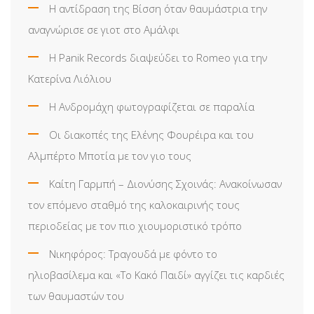
Η αντίδραση της Βίσση όταν θαυμάστρια την
αναγνώρισε σε γιοτ στο Αμάλφι
Η Panik Records διαψεύδει το Romeo για την
Κατερίνα Λιόλιου
Η Ανδρομάχη φωτογραφίζεται σε παραλία
Οι διακοπές της Ελένης Φουρέιρα και του
Αλμπέρτο Μποτία με τον γιο τους
Καίτη Γαρμπή – Διονύσης Σχοινάς: Ανακοίνωσαν
τον επόμενο σταθμό της καλοκαιρινής τους
περιοδείας με τον πιο χιουμοριστικό τρόπο
Νικηφόρος: Τραγουδά με φόντο το
ηλιοβασίλεμα και «Το Κακό Παιδί» αγγίζει τις καρδιές
των θαυμαστών του