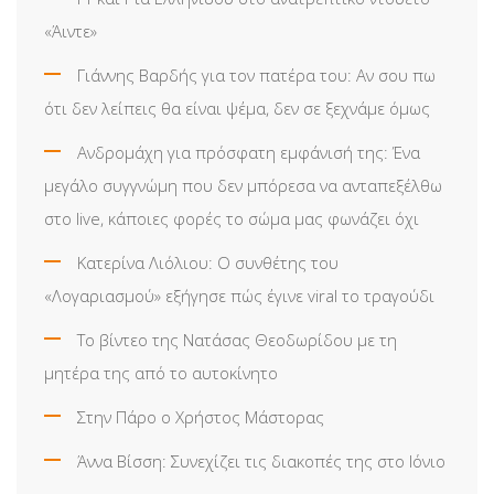
«Άιντε»
Γιάννης Βαρδής για τον πατέρα του: Αν σου πω
ότι δεν λείπεις θα είναι ψέμα, δεν σε ξεχνάμε όμως
Ανδρομάχη για πρόσφατη εμφάνισή της: Ένα
μεγάλο συγγνώμη που δεν μπόρεσα να ανταπεξέλθω
στο live, κάποιες φορές το σώμα μας φωνάζει όχι
Κατερίνα Λιόλιου: Ο συνθέτης του
«Λογαριασμού» εξήγησε πώς έγινε viral το τραγούδι
Το βίντεο της Νατάσας Θεοδωρίδου με τη
μητέρα της από το αυτοκίνητο
Στην Πάρο ο Χρήστος Μάστορας
Άννα Βίσση: Συνεχίζει τις διακοπές της στο Ιόνιο