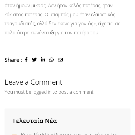
όταν ήμουν μικρός. Δεν ήταν καλός πατέρας, ήταν
κάκιστος πατέρας. Ο μπαμπάς μου ήταν εξαιρετικός
τραγουδιστής, αλλά δεν έκανε για γονιός», είχε πει σε
παλαιότερη συνέντευξη για τον πατέρα του.
Share :
LinkedIn
Whatsapp
Share
via
Email
Leave a Comment
You must be
logged in
to post a comment.
Τελευταία Νέα
FY και Ρία Ελληνίδου στο ανατρεπτικό ντουέτο