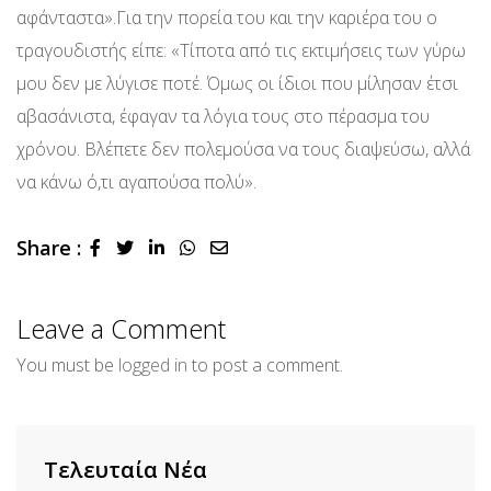
αφάνταστα».Για την πορεία του και την καριέρα του ο
τραγουδιστής είπε: «Τίποτα από τις εκτιμήσεις των γύρω
μου δεν με λύγισε ποτέ. Όμως οι ίδιοι που μίλησαν έτσι
αβασάνιστα, έφαγαν τα λόγια τους στο πέρασμα του
χρόνου. Βλέπετε δεν πολεμούσα να τους διαψεύσω, αλλά
να κάνω ό,τι αγαπούσα πολύ».
Share :
LinkedIn
Whatsapp
Share
via
Email
Leave a Comment
You must be
logged in
to post a comment.
Τελευταία Νέα