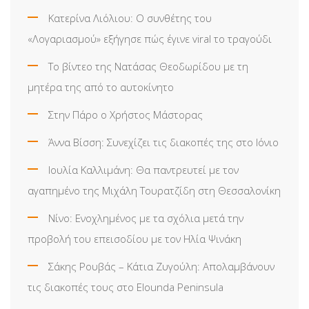
Κατερίνα Λιόλιου: Ο συνθέτης του
«Λογαριασμού» εξήγησε πώς έγινε viral το τραγούδι
Το βίντεο της Νατάσας Θεοδωρίδου με τη
μητέρα της από το αυτοκίνητο
Στην Πάρο ο Χρήστος Μάστορας
Άννα Βίσση: Συνεχίζει τις διακοπές της στο Ιόνιο
Ιουλία Καλλιμάνη: Θα παντρευτεί με τον
αγαπημένο της Μιχάλη Τουρατζίδη στη Θεσσαλονίκη
Νίνο: Ενοχλημένος με τα σχόλια μετά την
προβολή του επεισοδίου με τον Ηλία Ψινάκη
Σάκης Ρουβάς – Κάτια Ζυγούλη: Απολαμβάνουν
τις διακοπές τους στο Elounda Peninsula