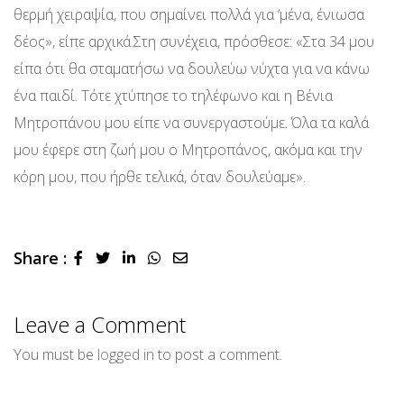
θερμή χειραψία, που σημαίνει πολλά για ‘μένα, ένιωσα
δέος», είπε αρχικά.Στη συνέχεια, πρόσθεσε: «Στα 34 μου
είπα ότι θα σταματήσω να δουλεύω νύχτα για να κάνω
ένα παιδί. Τότε χτύπησε το τηλέφωνο και η Βένια
Μητροπάνου μου είπε να συνεργαστούμε. Όλα τα καλά
μου έφερε στη ζωή μου ο Μητροπάνος, ακόμα και την
κόρη μου, που ήρθε τελικά, όταν δουλεύαμε».
Share :
LinkedIn
Whatsapp
Share
via
Email
Leave a Comment
You must be
logged in
to post a comment.