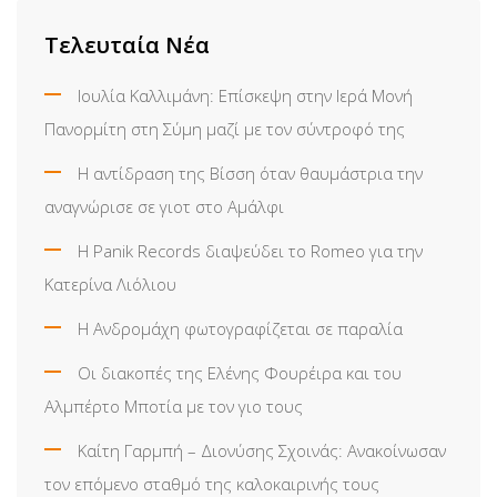
Τελευταία Νέα
Ιουλία Καλλιμάνη: Επίσκεψη στην Ιερά Μονή
Πανορμίτη στη Σύμη μαζί με τον σύντροφό της
Η αντίδραση της Βίσση όταν θαυμάστρια την
αναγνώρισε σε γιοτ στο Αμάλφι
Η Panik Records διαψεύδει το Romeo για την
Κατερίνα Λιόλιου
Η Ανδρομάχη φωτογραφίζεται σε παραλία
Οι διακοπές της Ελένης Φουρέιρα και του
Αλμπέρτο Μποτία με τον γιο τους
Καίτη Γαρμπή – Διονύσης Σχοινάς: Ανακοίνωσαν
τον επόμενο σταθμό της καλοκαιρινής τους