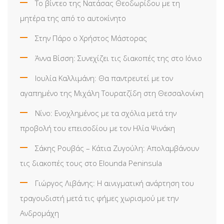
Το βίντεο της Νατάσας Θεοδωρίδου με τη
μητέρα της από το αυτοκίνητο
Στην Πάρο ο Χρήστος Μάστορας
Άννα Βίσση: Συνεχίζει τις διακοπές της στο Ιόνιο
Ιουλία Καλλιμάνη: Θα παντρευτεί με τον
αγαπημένο της Μιχάλη Τουρατζίδη στη Θεσσαλονίκη
Νίνο: Ενοχλημένος με τα σχόλια μετά την
προβολή του επεισοδίου με τον Ηλία Ψινάκη
Σάκης Ρουβάς – Κάτια Ζυγούλη: Απολαμβάνουν
τις διακοπές τους στο Elounda Peninsula
Γιώργος Λιβάνης: Η αινιγματική ανάρτηση του
τραγουδιστή μετά τις φήμες χωρισμού με την
Ανδρομάχη