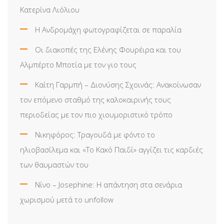
Κατερίνα Λιόλιου
Η Ανδρομάχη φωτογραφίζεται σε παραλία
Οι διακοπές της Ελένης Φουρέιρα και του
Αλμπέρτο Μποτία με τον γιο τους
Καίτη Γαρμπή – Διονύσης Σχοινάς: Ανακοίνωσαν
τον επόμενο σταθμό της καλοκαιρινής τους
περιοδείας με τον πιο χιουμοριστικό τρόπο
Νικηφόρος: Τραγουδά με φόντο το
ηλιοβασίλεμα και «Το Κακό Παιδί» αγγίζει τις καρδιές
των θαυμαστών του
Νίνο – Josephine: Η απάντηση στα σενάρια
χωρισμού μετά το unfollow