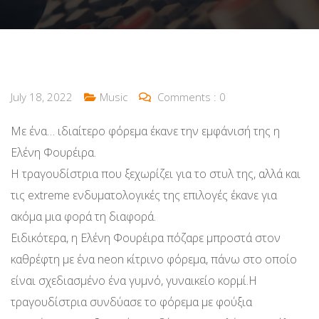
July 18, 2022
Music
Comments :
0
Με ένα… ιδιαίτερο φόρεμα έκανε την εμφάνισή της η
Ελένη Φουρέιρα.
Η τραγουδίστρια που ξεχωρίζει για το στυλ της, αλλά και
τις extreme ενδυματολογικές της επιλογές έκανε για
ακόμα μια φορά τη διαφορά.
Ειδικότερα, η Ελένη Φουρέιρα πόζαρε μπροστά στον
καθρέφτη με ένα neon κίτρινο φόρεμα, πάνω στο οποίο
είναι σχεδιασμένο ένα γυμνό, γυναικείο κορμί.Η
τραγουδίστρια συνδύασε το φόρεμα με φούξια