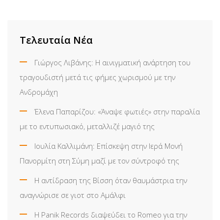
Τελευταία Νέα
Γιώργος Λιβάνης: Η αινιγματική ανάρτηση του
τραγουδιστή μετά τις φήμες χωρισμού με την
Ανδρομάχη
Έλενα Παπαρίζου: «Άναψε φωτιές» στην παραλία
με το εντυπωσιακό, μεταλλιζέ μαγιό της
Ιουλία Καλλιμάνη: Επίσκεψη στην Ιερά Μονή
Πανορμίτη στη Σύμη μαζί με τον σύντροφό της
Η αντίδραση της Βίσση όταν θαυμάστρια την
αναγνώρισε σε γιοτ στο Αμάλφι
Η Panik Records διαψεύδει το Romeo για την