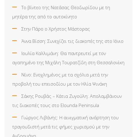
Το βίντεο της Νατάσας Θεοδωρίδου με τη
μητέρα της από το αυτοκίνητο
Στην Πάρο ο Χρήστος Μάστορας
Άννα Βίσση: Συνεχίζει τις διακοπές της στο Ιόνιο
Ιουλία Καλλιμάνη: Θα παντρευτεί με τον
αγαπημένο της Μιχάλη Τουρατζίδη στη Θεσσαλονίκη
Νίνο: Ενοχλημένος με τα σχόλια μετά την
προβολή του επεισοδίου με τον Ηλία Ψινάκη
Σάκης Ρουβάς – Κάτια Ζυγούλη: Απολαμβάνουν
τις διακοπές τους στο Elounda Peninsula
Γιώργος Λιβάνης: Η αινιγματική ανάρτηση του
τραγουδιστή μετά τις φήμες χωρισμού με την
Ανδρομάχη