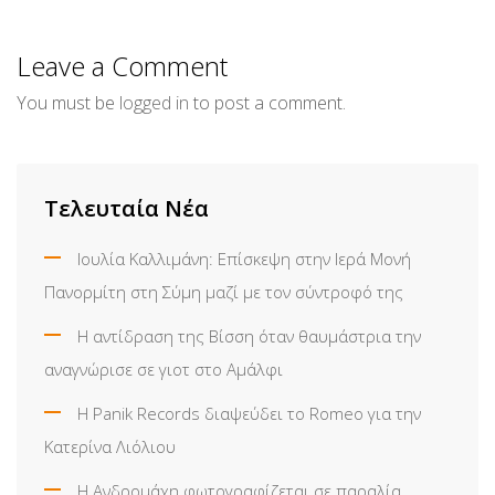
via
Email
Leave a Comment
You must be
logged in
to post a comment.
Τελευταία Νέα
Ιουλία Καλλιμάνη: Επίσκεψη στην Ιερά Μονή
Πανορμίτη στη Σύμη μαζί με τον σύντροφό της
Η αντίδραση της Βίσση όταν θαυμάστρια την
αναγνώρισε σε γιοτ στο Αμάλφι
Η Panik Records διαψεύδει το Romeo για την
Κατερίνα Λιόλιου
Η Ανδρομάχη φωτογραφίζεται σε παραλία