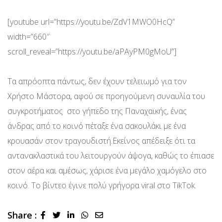
[youtube url=”https://youtu.be/ZdV1MWO0HcQ”
width=”660″
scroll_reveal=”https://youtu.be/aPAyPM0gMoU”]
Τα απρόοπτα πάντως, δεν έχουν τελειωμό για τον
Χρήστο Μάστορα, αφού σε προηγούμενη συναυλία του
συγκροτήματος στο γήπεδο της Παναχαϊκής, ένας
άνδρας από το κοινό πέταξε ένα σακουλάκι με ένα
κρουασάν στον τραγουδιστή.Εκείνος απέδειξε ότι τα
αντανακλαστικά του λειτουργούν άψογα, καθώς το έπιασε
στον αέρα και αμέσως, χάρισε ένα μεγάλο χαμόγελο στο
κοινό. Το βίντεο έγινε πολύ γρήγορα viral στο TikTok.
Share :
LinkedIn
Whatsapp
Share