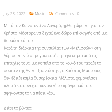
July 28, 2022
Music
Comments :
0
Μετά τον Κωνσταντίνο Αργυρό, ήρθε η ώρα και για τον
Χρήστο Μάστορα να δεχτεί ένα δώρο επί σκηνής από μια
θαυμάστριά του.
Κατά τη διάρκεια της συναυλίας των «Μελισσών» στη
Λάρισα κι ενώ ο τραγουδιστής ερμήνευε μια από τις
επιτυχίες τους, μια κοπέλα από το κοινό του πέταξε το
σουτιέν της.Αν και ξαφνιάστηκε, ο Χρήστος Μάστορας
δεν έδειξε καμία δυσαρέσκεια. Μάλιστα, χαμογέλασε
πλατιά και συνέχισε κανονικά το πρόγραμμά του,
αφήνοντάς το να πέσει κάτω.
Δείτε το βίντεο: