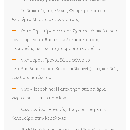
Οι διακοπές της Ελένης Φουρέιρα και του
Αλμπέρτο Μποτία με τον γιο τους
Καίτη Γαρμπή – Διονύσης Σχοινάς: Ανακοίνωσαν
τον επόμενο σταθμό της καλοκαιρινής τους
περιοδείας με τον πιο χιουμοριστικό τρόπο
Νικηφόρος: Τραγουδά με φόντο το
ηλιοβασίλεμα και «Το Κακό Παιδί» αγγίζει τις καρδιές
των θαυμαστών του
Νίνο – Josephine: Η απάντηση στα σενάρια
χωρισμού μετά το unfollow
Κωνσταντίνος Αργυρός: Τραγούδησε με την
Καλομοίρα στην Κεφαλονιά
Ρία Ελληνίδου: H τρυφερή αντίδρασή της όταν