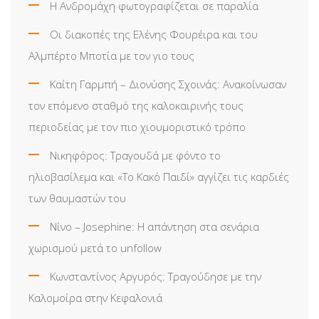
Η Ανδρομάχη φωτογραφίζεται σε παραλία
Οι διακοπές της Ελένης Φουρέιρα και του
Αλμπέρτο Μποτία με τον γιο τους
Καίτη Γαρμπή – Διονύσης Σχοινάς: Ανακοίνωσαν
τον επόμενο σταθμό της καλοκαιρινής τους
περιοδείας με τον πιο χιουμοριστικό τρόπο
Νικηφόρος: Τραγουδά με φόντο το
ηλιοβασίλεμα και «Το Κακό Παιδί» αγγίζει τις καρδιές
των θαυμαστών του
Νίνο – Josephine: Η απάντηση στα σενάρια
χωρισμού μετά το unfollow
Κωνσταντίνος Αργυρός: Τραγούδησε με την
Καλομοίρα στην Κεφαλονιά