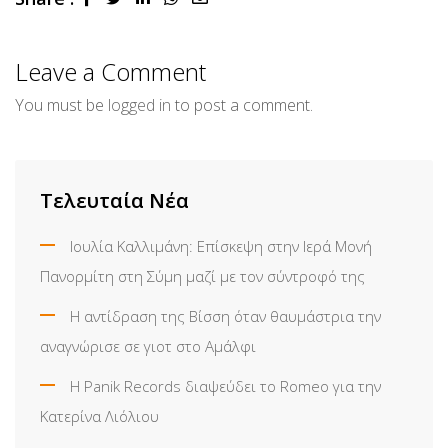
via
Email
Leave a Comment
You must be
logged in
to post a comment.
Τελευταία Νέα
Ιουλία Καλλιμάνη: Επίσκεψη στην Ιερά Μονή
Πανορμίτη στη Σύμη μαζί με τον σύντροφό της
Η αντίδραση της Βίσση όταν θαυμάστρια την
αναγνώρισε σε γιοτ στο Αμάλφι
Η Panik Records διαψεύδει το Romeo για την
Κατερίνα Λιόλιου