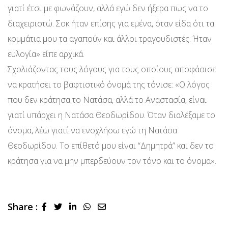
γιατί έτσι με φωνάζουν, αλλά εγώ δεν ήξερα πως να το
διαχειριστώ. Σοκ ήταν επίσης για εμένα, όταν είδα ότι τα
κομμάτια μου τα αγαπούν και άλλοι τραγουδιστές. Ήταν
ευλογία» είπε αρχικά.
Σχολιάζοντας τους λόγους για τους οποίους αποφάσισε
να κρατήσει το βαφτιστικό όνομά της τόνισε: «Ο λόγος
που δεν κράτησα το Νατάσα, αλλά το Αναστασία, είναι
γιατί υπάρχει η Νατάσα Θεοδωρίδου. Όταν διαλέξαμε το
όνομα, λέω γιατί να ενοχλήσω εγώ τη Νατάσα
Θεοδωρίδου. Το επίθετό μου είναι “Δημητρά” και δεν το
κράτησα για να μην μπερδεύουν τον τόνο και το όνομα».
Share :
LinkedIn
Whatsapp
Share
via