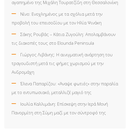
αγαπημένο της Μιχάλη Τουρατζίδη στη Θεσσαλονίκη
Νίνο: Ενοχλημένος με τα σχόλια μετά την
προβολή του επεισοδίου με τον Ηλία Ψινάκη
Σάκης Ρουβάς – Κάτια Ζυγούλη: Απολαμβάνουν
τις διακοπές τους στο Elounda Peninsula
Γιώργος Λιβάνης: Η αινιγματική ανάρτηση του
τραγουδιστή μετά τις φήμες χωρισμού με την
Ανδρομάχη
Έλενα Παπαρίζου: «Άναψε φωτιές» στην παραλία
με το εντυπωσιακό, μεταλλιζέ μαγιό της
Ιουλία Καλλιμάνη: Επίσκεψη στην Ιερά Μονή
Πανορμίτη στη Σύμη μαζί με τον σύντροφό της