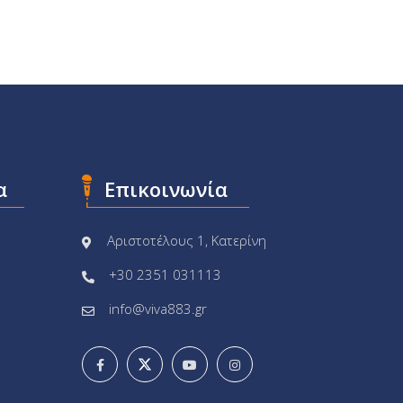
α
Επικοινωνία
Αριστοτέλους 1, Κατερίνη
+30 2351 031113
info@viva883.gr