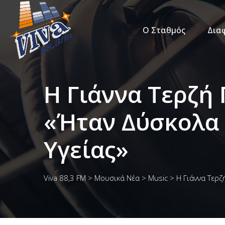
Ο Σταθμός
Δια
Η Γιάννα Τερζή
«Ήταν Δύσκολα 
Υγείας»
Viva 88,3 FM
>
Μουσικά Νέα
>
Music
>
Η Γιάννα Τερζ