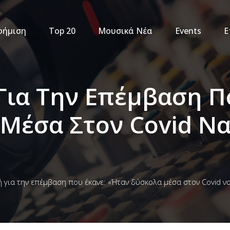
φήμιση
Top 20
Μουσικά Νέα
Events
Ε
 Για Την Επέμβαση Π
Μέσα Στον Covid Να
ή για την επέμβαση που έκανε: «Ήταν δύσκολα μέσα στον Covid να