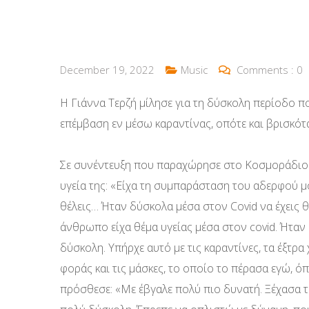
December 19, 2022
Music
Comments :
0
Η Γιάννα Τερζή μίλησε για τη δύσκολη περίοδο π
επέμβαση εν μέσω καραντίνας, οπότε και βρισκότ
Σε συνέντευξη που παραχώρησε στο Κοσμοράδιο 95
υγεία της: «Είχα τη συμπαράσταση του αδερφού μο
θέλεις… Ήταν δύσκολα μέσα στον Covid να έχεις θ
άνθρωπο είχα θέμα υγείας μέσα στον covid. Ήταν 
δύσκολη. Υπήρχε αυτό με τις καραντίνες, τα έξτρα
φοράς και τις μάσκες, το οποίο το πέρασα εγώ, όπ
πρόσθεσε: «Με έβγαλε πολύ πιο δυνατή. Ξέχασα τον