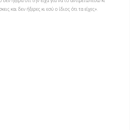
δεν ήξερα ότι την είχα για να το αντιμετωπίσω κι
ις και δεν ήξερες κι εσύ ο ίδιος ότι τα είχες».