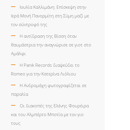
Ιουλία Καλλιμάνη: Επίσκεψη στην
Ιερά Μονή Πανορμίτη στη Σύμη μαζί με
τον σύντροφό της
Η αντίδραση της Βίσση όταν
θαυμάστρια την αναγνώρισε σε γιοτ στο
Αμάλφι
Η Panik Records διαψεύδει το
Romeo για την Κατερίνα Λιόλιου
Η Ανδρομάχη φωτογραφίζεται σε
παραλία
Οι διακοπές της Ελένης Φουρέιρα
και του Αλμπέρτο Μποτία με τον γιο
τους