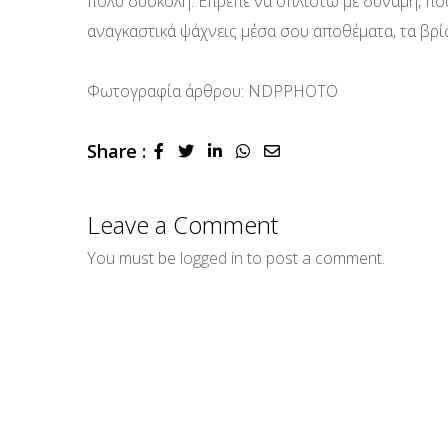
πολύ δύσκολη. Έπρεπε να οπλιστώ με δύναμη, που 
αναγκαστικά ψάχνεις μέσα σου αποθέματα, τα βρίσκε
Φωτογραφία άρθρου: NDPPHOTO
Share :
LinkedIn
Whatsapp
Share
via
Email
Leave a Comment
You must be
logged in
to post a comment.