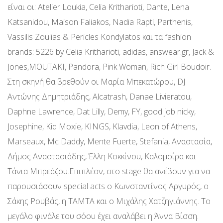
είναι οι: Atelier Loukia, Celia Kritharioti, Dante, Lena
Katsanidou, Maison Faliakos, Nadia Rapti, Parthenis,
Vassilis Zoulias & Pericles Kondylatos και τα fashion
brands: 5226 by Celia Kritharioti, adidas, answear.gr, Jack &
Jones,MOUTAKI, Pandora, Pink Woman, Rich Girl Boudoir.
Στη σκηνή θα βρεθούν οι Μαρία Μπεκατώρου, DJ
Αντώνης Δημητριάδης, Alcatrash, Danae Livieratou,
Daphne Lawrence, Dat Lilly, Demy, FY, good job nicky,
Josephine, Kid Moxie, KINGS, Klavdia, Leon of Athens,
Marseaux, Mc Daddy, Mente Fuerte, Stefania, Αναστασία,
Δήμος Αναστασιάδης, Έλλη Κοκκίνου, Καλομοίρα και
Τάνια Μπρεάζου.Επιπλέον, στο stage θα ανέβουν για να
παρουσιάσουν special acts ο Κωνσταντίνος Αργυρός, o
Σάκης Ρουβάς, η ΤΑΜΤΑ και ο Μιχάλης Χατζηγιάννης. Το
μεγάλο φινάλε του σόου έχει αναλάβει η Άννα Βίσση.