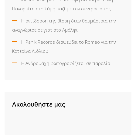
Πανορμίτη στη Σύμη μαζί με τον σύντροφό της
Η αντίδραση της Βίσση όταν θαυμάστρια την
αναγνώρισε σε γιοτ στο Αμάλφι
Η Panik Records διαψεύδει το Romeo για την
Κατερίνα Λιόλιου
Η Ανδρομάχη φωτογραφίζεται σε παραλία
Ακολουθήστε μας