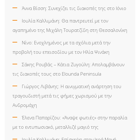
Άννα Βίσση: Συνεχίζει τις διακοπές της στο Ιόνιο
Ιουλία Καλλιμάνη: Θα παντρευτεί με τον
αγαπημένο της Μιχάλη Τουρατζίδη στη Θεσσαλονίκη
Νίνο: Ενοχλημένος με τα σχόλια μετά την
προβολή του επεισοδίου με τον Ηλία Ψινάκη
Σάκης Ρουβάς – Κάτια Ζυγούλη: Απολαμβάνουν
τις διακοπές τους στο Elounda Peninsula
Γιώργος Λιβάνης: Η αινιγματική ανάρτηση του
τραγουδιστή μετά τις φήμες χωρισμού με την
Ανδρομάχη
Έλενα Παπαρίζου: «Άναψε φωτιές» στην παραλία
με το εντυπωσιακό, μεταλλιζέ μαγιό της
Ιουλία Καλλιμάνη: Επίσκεψη στην Ιερά Μονή