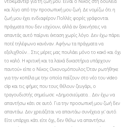
ντοκιμαντέρ για τη ζωή μου. Είναι ο Νίκος στη δουλειά
και λίγο από την προσωπική μου ζωή. Δε νομίζω ότι η
ζωή μου έχει ενδιαφέρον.Πολλές φορές γράφονται
πράγματα που δεν ισχύουν, αλλά αν ξεκινήσεις να
απαντάς αυτό παίρνει έκταση χωρίς λόγο. Δεν έχω πάρει
ποτέ τηλέφωνο κανέναν. Αφήνω τα πράγματα να
εξελιχθούν… Στις μέρες μας πουλάει μόνο το κακό και όχι
το καλό. Η κριτική και τα λαϊκά δικαστήρια υπάρχουν
παντού» είπε ο Νίκος Οικονομόπουλος.Όταν ρωτήθηκε
για την κοπέλα με την οποία παίζουν στο νέο του video
clip και τις φήμες που τους θέλουν ζευγάρι, ο
τραγουδιστής σημείωσε: «Δημοσιεύματα… Δεν έχω να
απαντήσω κάτι σε αυτό. Για την προσωπική μου ζωή δεν
απαντάω. Δεν χρειάζεται να απαντάω συνέχεια γι’ αυτό.
Είτε υπάρχει κάτι είτε όχι, δεν θέλω να απαντήσω.