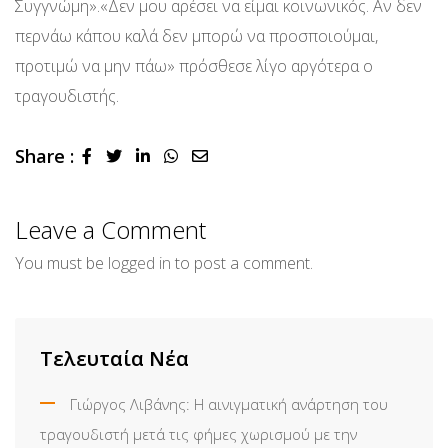
Συγγνώμη».«Δεν μου αρέσει να είμαι κοινωνικός. Αν δεν
περνάω κάπου καλά δεν μπορώ να προσποιούμαι,
προτιμώ να μην πάω» πρόσθεσε λίγο αργότερα ο
τραγουδιστής.
Share :
LinkedIn
Whatsapp
Share
via
Email
Leave a Comment
You must be
logged in
to post a comment.
Τελευταία Νέα
Γιώργος Λιβάνης: Η αινιγματική ανάρτηση του
τραγουδιστή μετά τις φήμες χωρισμού με την