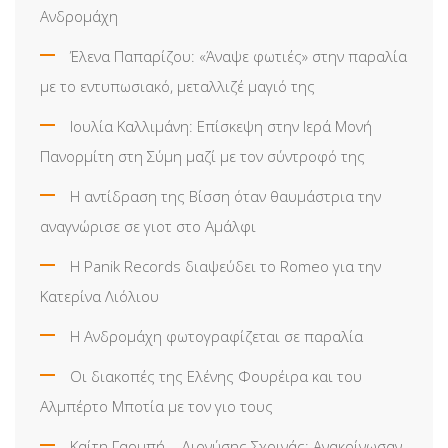
Ανδρομάχη
Έλενα Παπαρίζου: «Άναψε φωτιές» στην παραλία
με το εντυπωσιακό, μεταλλιζέ μαγιό της
Ιουλία Καλλιμάνη: Επίσκεψη στην Ιερά Μονή
Πανορμίτη στη Σύμη μαζί με τον σύντροφό της
Η αντίδραση της Βίσση όταν θαυμάστρια την
αναγνώρισε σε γιοτ στο Αμάλφι
Η Panik Records διαψεύδει το Romeo για την
Κατερίνα Λιόλιου
Η Ανδρομάχη φωτογραφίζεται σε παραλία
Οι διακοπές της Ελένης Φουρέιρα και του
Αλμπέρτο Μποτία με τον γιο τους
Καίτη Γαρμπή – Διονύσης Σχοινάς: Ανακοίνωσαν