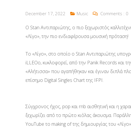
December 17, 2022
Music
Comments :
0
Ο Stan Αντιπαριώτης, ο πιο ξεχωριστός καλλιτέχνη
«Λίγο», την πιο ενδιαφέρουσα μουσική πρόταση!
Το «Λίγο», στο οποίο ο Stan Αντιπαριώτης υπογρά
iLLEOo, κυκλοφορεί, από την Panik Records και την
«Αλήτισσα» που αγαπήθηκαν και έγιναν διπλά πλα
επίσημο Digital Singles Chart της IFPI.
Σύγχρονος ήχος, pop και rnb αισθητική και η χαρα
ξεχωρίζει από το πρώτο κιόλας άκουσμα. Παράλλη
YouTube το making of της δημιουργίας του «Λίγο»