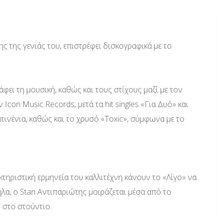
ς της γενιάς του, επιστρέφει δισκογραφικά με το
φει τη μουσική, καθώς και τους στίχους μαζί με τον
 Icon Music Records, μετά τα hit singles «Για Δυό» και
τινένια, καθώς και το χρυσό «Toxic», σύμφωνα με το
κτηριστική ερμηνεία του καλλιτέχνη κάνουν το «Λίγο» να
λα, ο Stan Αντιπαριώτης μοιράζεται μέσα από το
 στο στούντιο.