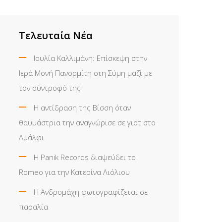
Τελευταία Νέα
Ιουλία Καλλιμάνη: Επίσκεψη στην
Ιερά Μονή Πανορμίτη στη Σύμη μαζί με
τον σύντροφό της
Η αντίδραση της Βίσση όταν
θαυμάστρια την αναγνώρισε σε γιοτ στο
Αμάλφι
Η Panik Records διαψεύδει το
Romeo για την Κατερίνα Λιόλιου
Η Ανδρομάχη φωτογραφίζεται σε
παραλία