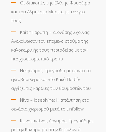
Οι διακοπές της Ελένης Φουρέιρα
και του Αλμπέρτο Μποτία με τον γιο
τους
Καίτη Γαρμπή – Διονύσης Σχοινάς:
Ανακοίνωσαν τον επόμενο σταθμό της
καλοκαιρινής τους περιοδείας με τον
πιο χιουμοριστικό τρόπο
Νικηφόρος: Τραγουδά με φόντο το
ηλιοβασίλεμα και «Το Κακό Παιδί»
αγγίζει τις καρδιές των θαυμαστών του
Νίνο – Josephine: Η απάντηση στα
σενάρια χωρισμού μετά το unfollow
Κωνσταντίνος Αργυρός: Τραγούδησε
με την Καλομοίρα στην Κεφαλονιά