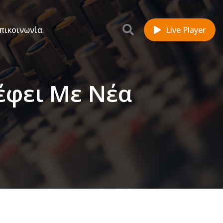
πικοινωνία
Live Player
έφει Με Νέα