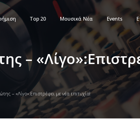
φήμιση
Top 20
Μουσικά Νέα
Events
Ε
της – «Λίγο»:Επιστρ
ώτης – «Λίγο»:Επιστρέφει με νέα επιτυχία!