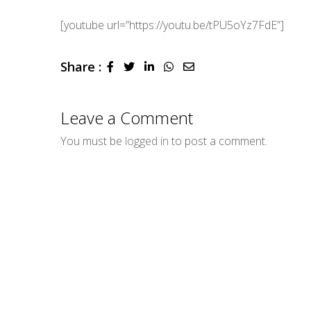
[youtube url=”https://youtu.be/tPU5oYz7FdE”]
Share :
LinkedIn
Whatsapp
Share
via
Email
Leave a Comment
You must be
logged in
to post a comment.