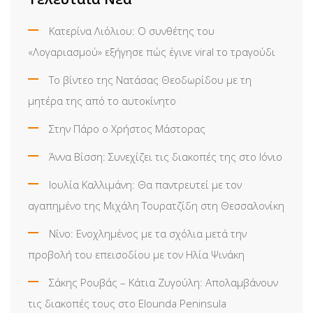
Κατερίνα Λιόλιου: Ο συνθέτης του
«Λογαριασμού» εξήγησε πώς έγινε viral το τραγούδι
Το βίντεο της Νατάσας Θεοδωρίδου με τη
μητέρα της από το αυτοκίνητο
Στην Πάρο ο Χρήστος Μάστορας
Άννα Βίσση: Συνεχίζει τις διακοπές της στο Ιόνιο
Ιουλία Καλλιμάνη: Θα παντρευτεί με τον
αγαπημένο της Μιχάλη Τουρατζίδη στη Θεσσαλονίκη
Νίνο: Ενοχλημένος με τα σχόλια μετά την
προβολή του επεισοδίου με τον Ηλία Ψινάκη
Σάκης Ρουβάς – Κάτια Ζυγούλη: Απολαμβάνουν
τις διακοπές τους στο Elounda Peninsula