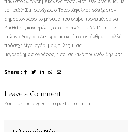
πάω στο Survivor με κανένα ποσό, γιατί θέλω να είμαι με
το παιδί».Στη συνέχεια ο Τριαντάφυλλος έδειξε στον
δημοσιογράφο το μήνυμα που έλαβε προκειμένου να
βρεθεί ως καλεσμένος στο Πρωινό του ANT1 με τον
Γιώργο Λιάγκα. «Δεν κρατάω κακία στον άνθρωπο αλλά
πρόσεχε λίγο, αγόρι μου, τι λες. Είσαι
μεγαλοδημοσιογράφος, είσαι σε καλό πρωινό» δήλωσε.
Share :
LinkedIn
Whatsapp
Share
via
Email
Leave a Comment
You must be
logged in
to post a comment.
Τελευταία Νέα