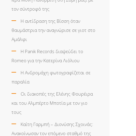
τον σύντροφό της
Η αντίδραση της Βίσση όταν
θαυμάστρια την αναγνώρισε σε γιοτ στο
Αμάλφι
Η Panik Records διαψεύδει το
Romeo για την Κατερίνα Λιόλιου
Η Ανδρομάχη φωτογραφίζεται σε
παραλία
Οι διακοπές της Ελένης Φουρέιρα
και του Αλμπέρτο Μποτία με τον γιο
τους
Καίτη Γαρμπή – Διονύσης Σχοινάς:
Ανακοίνωσαν τον επόμενο σταθμό της