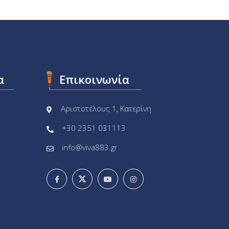
α
Επικοινωνία
Αριστοτέλους 1, Κατερίνη
+30 2351 031113
info@viva883.gr