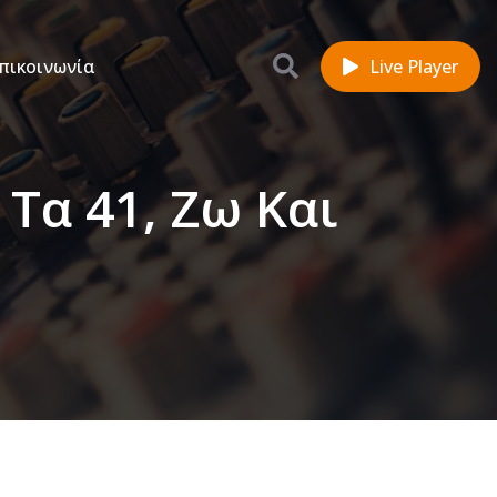
πικοινωνία
Live Player
Τα 41, Ζω Και