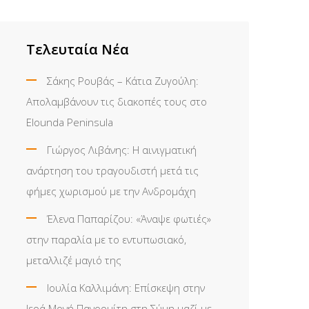
Τελευταία Νέα
Σάκης Ρουβάς – Κάτια Ζυγούλη:
Απολαμβάνουν τις διακοπές τους στο
Elounda Peninsula
Γιώργος Λιβάνης: Η αινιγματική
ανάρτηση του τραγουδιστή μετά τις
φήμες χωρισμού με την Ανδρομάχη
Έλενα Παπαρίζου: «Άναψε φωτιές»
στην παραλία με το εντυπωσιακό,
μεταλλιζέ μαγιό της
Ιουλία Καλλιμάνη: Επίσκεψη στην
Ιερά Μονή Πανορμίτη στη Σύμη μαζί με