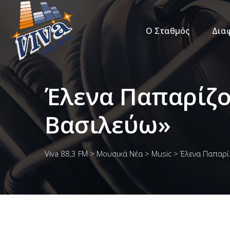
Ο Σταθμός
Δια
Έλενα Παπαρίζου
Βασιλεύω»
Viva 88,3 FM
>
Μουσικά Νέα
>
Music
>
Έλενα Παπαρίζ