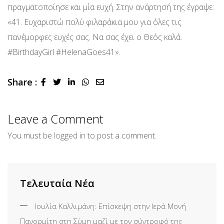
πραγματοποίησε και μία ευχή. Στην ανάρτησή της έγραψε:
«41. Ευχαριστώ πολύ φιλαράκια μου για όλες τις
πανέμορφες ευχές σας. Να σας έχει ο Θεός καλά.
#BirthdayGirl #HelenaGoes41».
Share :
LinkedIn
Whatsapp
Share
via
Email
Leave a Comment
You must be
logged in
to post a comment.
Τελευταία Νέα
Ιουλία Καλλιμάνη: Επίσκεψη στην Ιερά Μονή
Πανορμίτη στη Σύμη μαζί με τον σύντροφό της