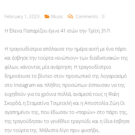
February 1, 2023
Music
Comments :
0
Η Έλενα Παπαρίζου έγινε 41 ετών την Τρίτη 31/1.
Η τραγουδίστρια απόλαυσε την ημέρα αυτή με ένα πάρτι
και έσβησε την τούρτα «ενώπιον» των διαδικτυακών της
φίλων, κάνοντας μία ανάρτηση. Η τραγουδίστρια
δημοσίευσε το βίντεο στον προσωπικό της λογαριασμό
στο Instagram και πλήθος προσώπων έσπευσαν να της
ευχηθούν για τα χρόνια πολλά, ανάμεσά τους η Φαίη
Σκορδά, η Σταματίνα Τσιμτσιλή και η Αποστολία Ζώη.Οι
αγαπημένοι της, που έδωσαν το «παρών» στο πάρτι της,
της τραγούδησαν το γενέθλιο τραγούδι και η ίδια έσβησε
την τούρτα της. Μάλιστα λίγο πριν φυσήξει,