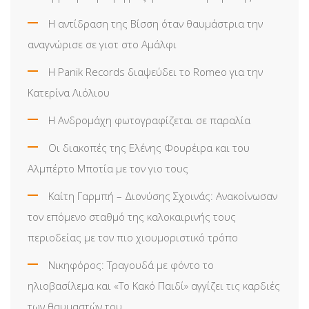
Η αντίδραση της Βίσση όταν θαυμάστρια την
αναγνώρισε σε γιοτ στο Αμάλφι
Η Panik Records διαψεύδει το Romeo για την
Κατερίνα Λιόλιου
Η Ανδρομάχη φωτογραφίζεται σε παραλία
Οι διακοπές της Ελένης Φουρέιρα και του
Αλμπέρτο Μποτία με τον γιο τους
Καίτη Γαρμπή – Διονύσης Σχοινάς: Ανακοίνωσαν
τον επόμενο σταθμό της καλοκαιρινής τους
περιοδείας με τον πιο χιουμοριστικό τρόπο
Νικηφόρος: Τραγουδά με φόντο το
ηλιοβασίλεμα και «Το Κακό Παιδί» αγγίζει τις καρδιές
των θαυμαστών του