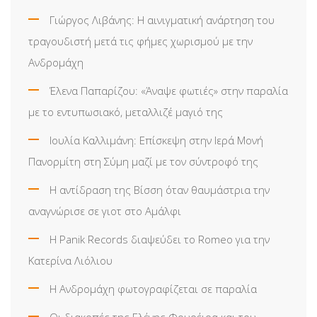
Γιώργος Λιβάνης: Η αινιγματική ανάρτηση του
τραγουδιστή μετά τις φήμες χωρισμού με την
Ανδρομάχη
Έλενα Παπαρίζου: «Άναψε φωτιές» στην παραλία
με το εντυπωσιακό, μεταλλιζέ μαγιό της
Ιουλία Καλλιμάνη: Επίσκεψη στην Ιερά Μονή
Πανορμίτη στη Σύμη μαζί με τον σύντροφό της
Η αντίδραση της Βίσση όταν θαυμάστρια την
αναγνώρισε σε γιοτ στο Αμάλφι
Η Panik Records διαψεύδει το Romeo για την
Κατερίνα Λιόλιου
Η Ανδρομάχη φωτογραφίζεται σε παραλία
Οι διακοπές της Ελένης Φουρέιρα και του