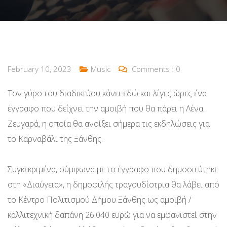
February 10, 2023
Music
Comments :
0
Τον γύρο του διαδικτύου κάνει εδώ και λίγες ώρες ένα
έγγραφο που δείχνει την αμοιβή που θα πάρει η Λένα
Ζευγαρά, η οποία θα ανοίξει σήμερα τις εκδηλώσεις για
το Καρναβάλι της Ξάνθης.
Συγκεκριμένα, σύμφωνα με το έγγραφο που δημοσιεύτηκε
στη «Διαύγεια», η δημοφιλής τραγουδίστρια θα λάβει από
το Κέντρο Πολιτισμού Δήμου Ξάνθης ως αμοιβή /
καλλιτεχνική δαπάνη 26.040 ευρώ για να εμφανιστεί στην