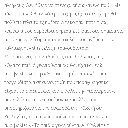
αλλήλους. Δεν ήθελα να στεναχωρήσω κανένα παιδί. Με
κάνετε και νιώθω λιγότερο άσχημα, έχω στεναχωρηθεί
πολύ τις τελευταίες ημέρες. Δεν κοιτάω ποτέ πίσω,
κοιτάω τι μου συμβαίνει σήμερα. Στέκομαι στο σήμερα για
αυτό και αγωνίζομαι να γίνω καλύτερος άνθρωπος και
καλλιτέχνης» είπε τέλος η τραγουδίστρια.
Μοιρασμένες οι αντιδράσεις στις δηλώσεις της
«Όλα τα παιδιά γεννιούνται άφυλα, είχα και εγώ
αμφιβολίες για τη σεξουαλικότητά μου» ανέφερε η
τραγουδίστρια σε συνέντευξη που παραχώρησε και
δίχασε το διαδικτυακό κοινό. Άλλοι την «τρολάρουν»,
αποκαλώντας τη «επιστήμονα» και άλλοι την
υποστηρίζουν για την αναφορά της. «Ειδική στη
βιολογία;», «Για τη νοημοσύνη σας έπρεπε να έχετε
αμφιβολίες», «Τα παιδιά γεννιούνται ΑΦΥΛΑ είπε η