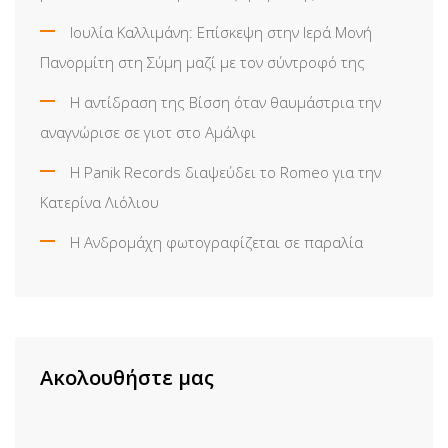
Ιουλία Καλλιμάνη: Επίσκεψη στην Ιερά Μονή
Πανορμίτη στη Σύμη μαζί με τον σύντροφό της
Η αντίδραση της Βίσση όταν θαυμάστρια την
αναγνώρισε σε γιοτ στο Αμάλφι
Η Panik Records διαψεύδει το Romeo για την
Κατερίνα Λιόλιου
Η Ανδρομάχη φωτογραφίζεται σε παραλία
Ακολουθήστε μας