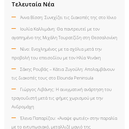
Τελευταία Νέα
Άννα Βίσση: Συνεχίζει τις διακοπές της στο Ιόνιο
Ιουλία Καλλιμάνη: Θα παντρευτεί με τον
αγαπημένο της Μιχάλη Τουρατζίδη στη Θεσσαλονίκη
Νίνο: Ενοχλημένος με τα σχόλια μετά την
προβολή του επεισοδίου με τον Ηλία Ψινάκη
Σάκης Ρουβάς – Κάτια Ζυγούλη: Απολαμβάνουν
τις διακοπές τους στο Elounda Peninsula
Γιώργος Λιβάνης: Η αινιγματική ανάρτηση του
τραγουδιστή μετά τις φήμες χωρισμού με την
Ανδρομάχη
Έλενα Παπαρίζου: «Άναψε φωτιές» στην παραλία
με το εντυπωσιακό, μεταλλιζέ μαγιό της