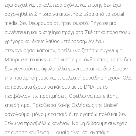
έχω δεχτεί και τα καλύτερα σχόλια και επίσης δεν έχω
ασχοληθεί εγώ η ίδια να απαντήσω μέσα από τα social
media, δεν θεωρούσα ότι ήταν σωστό. Πήγα σε μια
συνέντευξη και ρωτήθηκα πράγματα. Σκέφτηκα πάρα πολύ
γρήγορα και έκανα λάθος μετάφραση».Αν έχω
στεναχωρήσει κάποιον, οφείλω να ζητήσω συγγνώμη.
Μπορώ να το κάνω αυτό γιατί είμαι άνθρωπος. Τα παιδιά
δεν γεννιούνται άφυλα αλλά γεννιούνται και δεν ξέρουν
την προτίμησή τους και τι φυλετική συνείδηση έχουν. Όλα
τα πράγματα έχουν να κάνουν με το DNA, με το
περιβάλλον, τις προτιμήσεις. Οφείλω να πω, επίσης,
επειδή είμαι Πρέσβειρα Καλής Θελήσεως της Unicef,
ασχολούμαι μόνο με τα παιδιά, τα αγαπάω πολύ και δεν
θέλω να προσβάλλω κανέναν. Να μη δώσουμε συνέχεια
σε αυτή τη κουβέντα. Η ουσία είναι ότι αγαπάμε