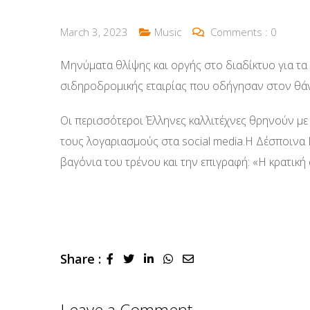
March 3, 2023
Music
Comments :
0
Μηνύματα θλίψης και οργής στο διαδίκτυο για τα
σιδηροδρομικής εταιρίας που οδήγησαν στον θά
Οι περισσότεροι Έλληνες καλλιτέχνες θρηνούν μ
τους λογαριασμούς στα social media.Η Δέσποινα
βαγόνια του τρένου και την επιγραφή: «Η κρατική
Share :
LinkedIn
Whatsapp
Share
via
Email
Leave a Comment