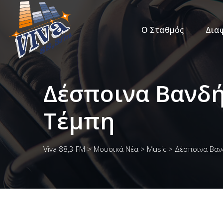
Ο Σταθμός
Δια
Δέσποινα Βανδή
Τέμπη
Viva 88,3 FM
>
Μουσικά Νέα
>
Music
>
Δέσποινα Βαν