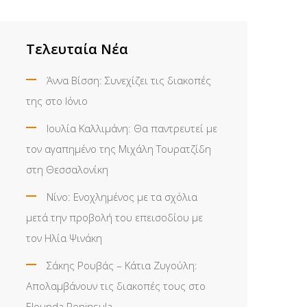
Τελευταία Νέα
Άννα Βίσση: Συνεχίζει τις διακοπές
της στο Ιόνιο
Ιουλία Καλλιμάνη: Θα παντρευτεί με
τον αγαπημένο της Μιχάλη Τουρατζίδη
στη Θεσσαλονίκη
Νίνο: Ενοχλημένος με τα σχόλια
μετά την προβολή του επεισοδίου με
τον Ηλία Ψινάκη
Σάκης Ρουβάς – Κάτια Ζυγούλη:
Απολαμβάνουν τις διακοπές τους στο
Elounda Peninsula