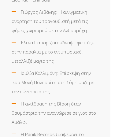
Γιώργος Λιβάνης: Η αινιγματική
ανάρτηση του τραγουδιστή μετά τις
φήμες χωρισμού με την Ανδρομάχη
Έλενα Παπαρίζου: «Άναψε φωτιές»
στην παραλία με το εντυπωσιακό,
μεταλλιζέ μαγιό της
Ιουλία Καλλιμάνη: Επίσκεψη στην
Ιερά Μονή Πανορμίτη στη Σύμη μαζί με
τον σύντροφό της
Η αντίδραση της Βίσση όταν
θαυμάστρια την αναγνώρισε σε γιοτ στο
Αμάλφι
Η Panik Records διαψεύδει το