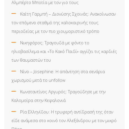
Αλμπέρτο Μποτία με τον γιο τους
Καίτη Γαρμπή – Διονύσης Σχοινάς: Ανακοίνωσαν
τον επόμενο σταθμό της καλοκαιρινής τους
περιοδείας με τον πιο χιουμοριστικό τρόπο
Νικηφόρος: Τραγουδά με φόντο το
ηλιοβασίλεμα και «Το Κακό Παιδί» αγγίζει τις καρδιές
των θαυμαστών του
Νίνο – Josephine: Η απάντηση στα σενάρια
χωρισμού μετά το unfollow
Κωνσταντίνος Αργυρός: Τραγούδησε με την
Καλομοίρα στην Κεφαλονιά
Ρία Ελληνίδου: H τρυφερή αντίδρασή της όταν
είδε ανάμεσα στο κοινό τον Αλεξάνδρου με τον μικρό
Πάρη