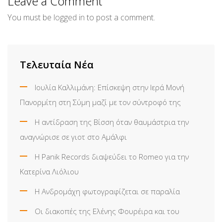
Leave a Comment
You must be
logged in
to post a comment.
Τελευταία Νέα
Ιουλία Καλλιμάνη: Επίσκεψη στην Ιερά Μονή
Πανορμίτη στη Σύμη μαζί με τον σύντροφό της
Η αντίδραση της Βίσση όταν θαυμάστρια την
αναγνώρισε σε γιοτ στο Αμάλφι
Η Panik Records διαψεύδει το Romeo για την
Κατερίνα Λιόλιου
Η Ανδρομάχη φωτογραφίζεται σε παραλία
Οι διακοπές της Ελένης Φουρέιρα και του