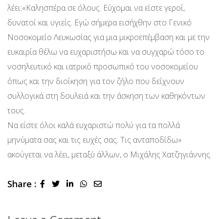
λέει:«Καλησπέρα σε όλους. Εύχομαι να είστε γεροί,
δυνατοί και υγιείς. Εγώ σήμερα εισήχθην στο Γενικό
Νοσοκομείο Λευκωσίας για μια μικροεπέμβαση και με την
ευκαιρία θέλω να ευχαριστήσω και να συγχαρώ τόσο το
νοσηλευτικό και ιατρικό προσωπικό του νοσοκομείου
όπως και την διοίκηση για τον ζήλο που δείχνουν
συλλογικά στη δουλειά και την άσκηση των καθηκόντων
τους.
Nα είστε όλοι καλά ευχαριστώ πολύ για τα πολλά
μηνύματα σας και τις ευχές σας. Τις ανταποδίδω»
ακούγεται να λέει, μεταξύ άλλων, ο Μιχάλης Χατζηγιάννης.
Share :
LinkedIn
Whatsapp
Share
via
Email