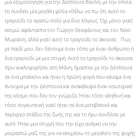
μια εξομολόγηση για την Δέσποινα Βανδή, με την οποία
τη συνδέει μία μεγάλη φιλία.«Θέλω να πω ότι αυτό το
τραγούδι το αγαπώ πολύ για δύο λόγους. Όχι μόνο γιατί
εκτιμώ αφάνταστα τον Γιώργο Θεοφάνους και τον Νίκο
Μωραϊτη, αλλά γιατί αυτό το τραγούδι το άκουσα… Πως
ρε παιδί μου, δεν δένουμε έναν τόπο με έναν άνθρωπο ή
ένα τραγούδι με μια στιγμή; Αυτό το τραγούδι το άκουσα
πριν κυκλοφορήσει στη Μάνη, ήμασταν με την Δέσποινα
σε ένα μπαλκόνι και ήταν η πρώτη φορά που κάναμε ένα
άνοιγμα με την Δέσποινα και ανακάλυψα έναν εσωτερικό
της κόσμο που δεν τον γνώριζα. Ήταν τόσο αληθινή και
τόσο συγκινητική γιατί ήταν σε ένα μεταβατικό και
περίεργο στάδιο της ζωής της και το έχω συνδέσει με
αυτό. Ήταν μια στιγμή που την είχα ανάγκη να την
μοιραστώ μαζί της για να εκτιμήσω το μεγαλείο της ψυχής