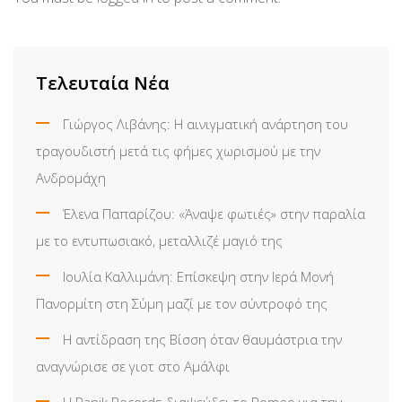
Τελευταία Νέα
Γιώργος Λιβάνης: Η αινιγματική ανάρτηση του
τραγουδιστή μετά τις φήμες χωρισμού με την
Ανδρομάχη
Έλενα Παπαρίζου: «Άναψε φωτιές» στην παραλία
με το εντυπωσιακό, μεταλλιζέ μαγιό της
Ιουλία Καλλιμάνη: Επίσκεψη στην Ιερά Μονή
Πανορμίτη στη Σύμη μαζί με τον σύντροφό της
Η αντίδραση της Βίσση όταν θαυμάστρια την
αναγνώρισε σε γιοτ στο Αμάλφι
Η Panik Records διαψεύδει το Romeo για την