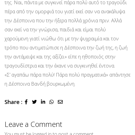
της. Ναι, πάντα με συγκινεί πάρα πολύ αυτό το τραγούδι
πέρα από την ομορφιά του γιατί εκεί σαν να ανακάλυψα
την Δέσποινα που την ήξερα πολλά χρόνια πριν. Αλλά
σαν εκεί να την γνώρισα, παιδιά και είμαι πολύ
χαρούμενη γιατί νιώθω ότι με την ψυχραιμία και τον
τρόπο που αντιμετώπισε η Δέσποινα την ζωή της, η ζωή
την αντάμειψε και της αξίζει» είπε η ηθοποιός στην
τραγουδίστρια και την έκανε να συγκινηθεί έντονα.
«Σ’ αγαπάω πάρα πολύ! Πάρα πολύ πραγματικά» απάντησε
η Δέσποινα Βανδή βουρκωμένη.
Share :
LinkedIn
Whatsapp
Share
via
Email
Leave a Comment
You must be
logged in
to post a comment.