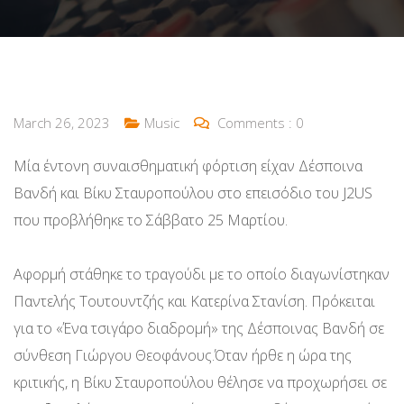
March 26, 2023
Music
Comments :
0
Μία έντονη συναισθηματική φόρτιση είχαν Δέσποινα
Βανδή και Βίκυ Σταυροπούλου στο επεισόδιο του J2US
που προβλήθηκε το Σάββατο 25 Μαρτίου.
Αφορμή στάθηκε το τραγούδι με το οποίο διαγωνίστηκαν
Παντελής Τουτουντζής και Κατερίνα Στανίση. Πρόκειται
για το «Ένα τσιγάρο διαδρομή» της Δέσποινας Βανδή σε
σύνθεση Γιώργου Θεοφάνους.Όταν ήρθε η ώρα της
κριτικής, η Βίκυ Σταυροπούλου θέλησε να προχωρήσει σε