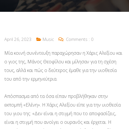
April 26, 2023
Music
Comments :
0
Μία κοινή συνέντευξη παραχώρησαν η Χάρις Αλεξίου και
ο γιος της, Μάνος Θεοφίλου και μίλησαν για τη σχέση
τους, αλλά και πώς ο δεύτερος έμαθε για την υιοθεσία
του από την ερμηνεύτρια.
Απόσπασμα από τα όσα είπαν προβλήθηκαν στην
εκπομπή «Ελένη». Η Χάρις Αλεξίου είπε για την υιοθεσία
του γιου της: «Δεν είναι η στιγμή που το αποφασίζεις,
είναι η στιγμή που ανοίγει ο ουρανός και έρχεται. Η