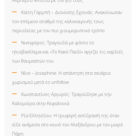
Καίτη Γαρμπή – Διονύσης Σχοινάς: Ανακοίνωσαν
τον επόμενο σταθμό της καλοκαιρινής τους
περιοδείας με τον πιο χιουμοριστικό τρόπο
Νικηφόρος: Τραγουδά με φόντο το
ηλιοβασίλεμα και «Το Κακό Παιδί» αγγίζει τις καρδιές
των θαυμαστών του
Νίνο – Josephine: Η απάντηση στα σενάρια
χωρισμού μετά το unfollow
Κωνσταντίνος Αργυρός: Τραγούδησε με την
Καλομοίρα στην Κεφαλονιά
Ρία Ελληνίδου: H τρυφερή αντίδρασή της όταν
είδε ανάμεσα στο κοινό τον Αλεξάνδρου με τον μικρό
Πάρη