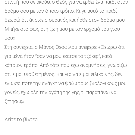
στιγμή που σε ακούει ο Θεός για να έρθει ένα παιδί στον
δρόμο σου με τον όποιο τρόπο. Κι γι’ αυτό το παιδί
θεωρώ ότι άνοιξε ο ουρανός και ήρθε στον δρόμο μου.
Μπήκε στο φως στη ζωή μου με τον ερχομό του γιου
μου».
Στη συνέχεια, ο Μάνος Θεοφίλου ανέφερε: «Θεωρώ ότι
για μένα ήταν “σαν να μου έκατσε το τζόκερ”, κατά
κάποιον τρόπο. Από τότε που έχω αναμνήσεις, γνωρίζω
ότι είμαι υιοθετημένος. Και για να είμαι ειλικρινής, δεν
ένιωσα ποτέ την ανάγκη να ψάξω τους βιολογικούς μου
γονείς, έχω όλη την αγάπη της γης, τι παραπάνω να
ζητήσω;».
Δείτε το βίντεο: