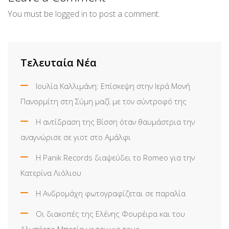
You must be
logged in
to post a comment.
Τελευταία Νέα
Ιουλία Καλλιμάνη: Επίσκεψη στην Ιερά Μονή
Πανορμίτη στη Σύμη μαζί με τον σύντροφό της
Η αντίδραση της Βίσση όταν θαυμάστρια την
αναγνώρισε σε γιοτ στο Αμάλφι
Η Panik Records διαψεύδει το Romeo για την
Κατερίνα Λιόλιου
Η Ανδρομάχη φωτογραφίζεται σε παραλία
Οι διακοπές της Ελένης Φουρέιρα και του
Αλμπέρτο Μποτία με τον γιο τους