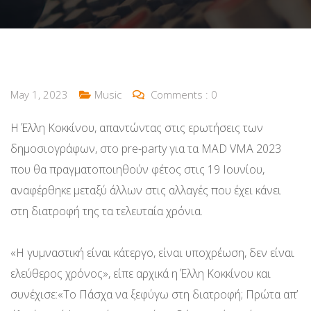
May 1, 2023
Music
Comments :
0
Η Έλλη Κοκκίνου, απαντώντας στις ερωτήσεις των
δημοσιογράφων, στο pre-party για τα MAD VMA 2023
που θα πραγματοποιηθούν φέτος στις 19 Ιουνίου,
αναφέρθηκε μεταξύ άλλων στις αλλαγές που έχει κάνει
στη διατροφή της τα τελευταία χρόνια.
«Η γυμναστική είναι κάτεργο, είναι υποχρέωση, δεν είναι
ελεύθερος χρόνος», είπε αρχικά η Έλλη Κοκκίνου και
συνέχισε:«Το Πάσχα να ξεφύγω στη διατροφή; Πρώτα απ’