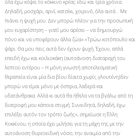
όλα έχω κόψει το κόκκινο κρέας εδώ και τρία χρόνια.
Δηλαδή, μοσχάρι, αρνί, κατσίκι, χοιρινό, όλα αυτά… Με
πιάνει η ψυχή μου. Δεν μπορώ πλέον για την προσωπική
μου ευχαρίστηση – γιατί μου αρέσει – να δημιουργώ
πόνο και να υποφέρουν άλλα ζώα».«Τρώω κοτόπουλο και
ψάρι. Θα μου πεις αυτά δεν έχουν ψυχή; Έχουν, απλά
επειδή έχω και κοιλιοκάκη (αυτοάνοση διαταραχή του
λεπτού εντέρου – Η μόνη γνωστή αποτελεσματική
θεραπεία είναι μία δια βίου δίαιτα χωρίς γλουτένη)δεν
μπορώ να είμαι μόνο με όσπρια, λαδερά και
υδατάνθρακα. Αλλά κι αυτά θα ήθελα να τα βγάλω από τη
διατροφή μου κάποια στιγμή. Συνειδητά, δηλαδή, έχω
επιλέξει αυτόν τον τρόπο ζωής», σημείωσε η Έλλη
Κοκκίνου, η οποία έχει μιλήσει για τη μάχη της με την
αυτοάνοση θυρεοειδική νόσο, την αναιμία από την