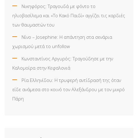
Νικηφόρος: Τραγουδά με φόντο το
ηλιοβασίλεμα και «Το Κακό Παιδί» αγγίζει τις καρδιές
των θαυμαστών του
Νίνο – Josephine: Η απάντηση στα σενάρια
χωρισμού μετά το unfollow
Κωνσταντίνος Αργυρός: Τραγούδησε με την
Καλομοίρα στην Κεφαλονιά
Ρία Ελληνίδου: H τρυφερή αντίδρασή της όταν
είδε ανάμεσα στο κοινό τον Αλεξάνδρου με τον μικρό
Πάρη