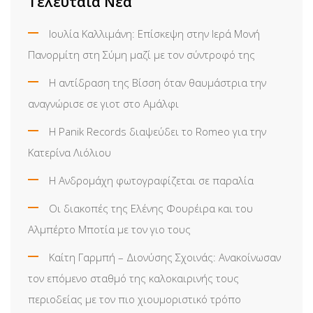
Τελευταία Νέα
Ιουλία Καλλιμάνη: Επίσκεψη στην Ιερά Μονή
Πανορμίτη στη Σύμη μαζί με τον σύντροφό της
Η αντίδραση της Βίσση όταν θαυμάστρια την
αναγνώρισε σε γιοτ στο Αμάλφι
Η Panik Records διαψεύδει το Romeo για την
Κατερίνα Λιόλιου
Η Ανδρομάχη φωτογραφίζεται σε παραλία
Οι διακοπές της Ελένης Φουρέιρα και του
Αλμπέρτο Μποτία με τον γιο τους
Καίτη Γαρμπή – Διονύσης Σχοινάς: Ανακοίνωσαν
τον επόμενο σταθμό της καλοκαιρινής τους
περιοδείας με τον πιο χιουμοριστικό τρόπο