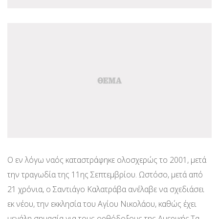
Ο εν λόγω ναός καταστράφηκε ολοσχερώς το 2001, μετά
την τραγωδία της 11ης Σεπτεμβρίου. Ωστόσο, μετά από
21 χρόνια, ο Σαντιάγο Καλατράβα ανέλαβε να σχεδιάσει
εκ νέου, την εκκλησία του Αγίου Νικολάου, καθώς έχει
μεγάλη σημασία για τους ορθόδοξους της Αμερικής.Τα