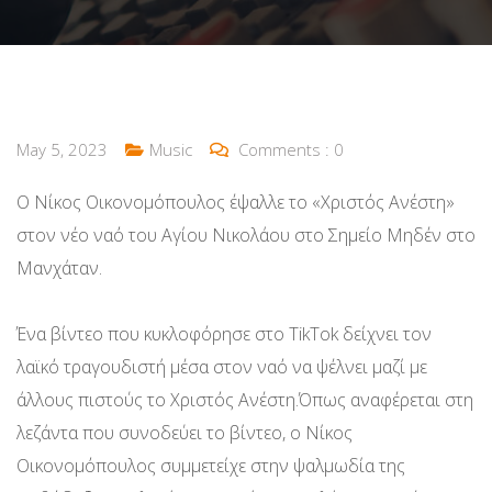
May 5, 2023
Music
Comments :
0
Ο Νίκος Οικονομόπουλος έψαλλε το «Χριστός Ανέστη»
στον νέο ναό του Αγίου Νικολάου στο Σημείο Μηδέν στο
Μανχάταν.
Ένα βίντεο που κυκλοφόρησε στο TikTok δείχνει τον
λαϊκό τραγουδιστή μέσα στον ναό να ψέλνει μαζί με
άλλους πιστούς το Χριστός Ανέστη.Όπως αναφέρεται στη
λεζάντα που συνοδεύει το βίντεο, ο Νίκος
Οικονομόπουλος συμμετείχε στην ψαλμωδία της