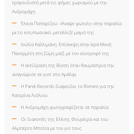
τραγουδιστή μετά τις φήμες χωρισμού με την
Ανδρομάχη
Έλενα Παπαρίζου: «Άναψε φωτιές» στην παραλία
με το εντυπωσιακό, μεταλλιζέ μαγιό της
Ιουλία Καλλιμάνη: Επίσκεψη στην Ιερά Μονή
Πανορμίτη στη Σύμη μαζί με τον σύντροφό της
Η αντίδραση της Βίσση όταν θαυμάστρια την
αναγνώρισε σε γιοτ στο Αμάλφι
Η Panik Records διαψεύδει το Romeo για την
Κατερίνα Λιόλιου
Η Ανδρομάχη φωτογραφίζεται σε παραλία
Οι διακοπές της Ελένης Φουρέιρα και του
Αλμπέρτο Μποτία με τον γιο τους