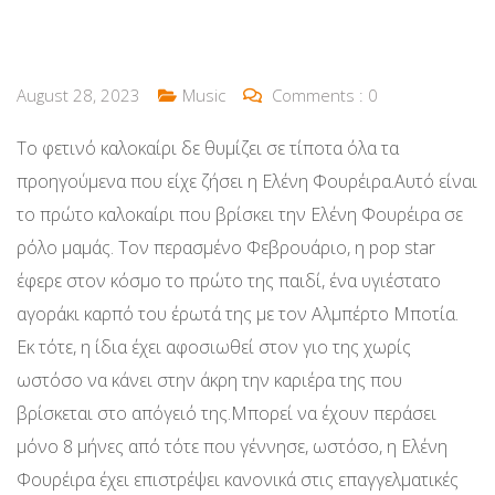
August 28, 2023
Music
Comments :
0
Το φετινό καλοκαίρι δε θυμίζει σε τίποτα όλα τα
προηγούμενα που είχε ζήσει η Ελένη Φουρέιρα.Αυτό είναι
το πρώτο καλοκαίρι που βρίσκει την Ελένη Φουρέιρα σε
ρόλο μαμάς. Τον περασμένο Φεβρουάριο, η pop star
έφερε στον κόσμο το πρώτο της παιδί, ένα υγιέστατο
αγοράκι καρπό του έρωτά της με τον Αλμπέρτο Μποτία.
Εκ τότε, η ίδια έχει αφοσιωθεί στον γιο της χωρίς
ωστόσο να κάνει στην άκρη την καριέρα της που
βρίσκεται στο απόγειό της.Μπορεί να έχουν περάσει
μόνο 8 μήνες από τότε που γέννησε, ωστόσο, η Ελένη
Φουρέιρα έχει επιστρέψει κανονικά στις επαγγελματικές