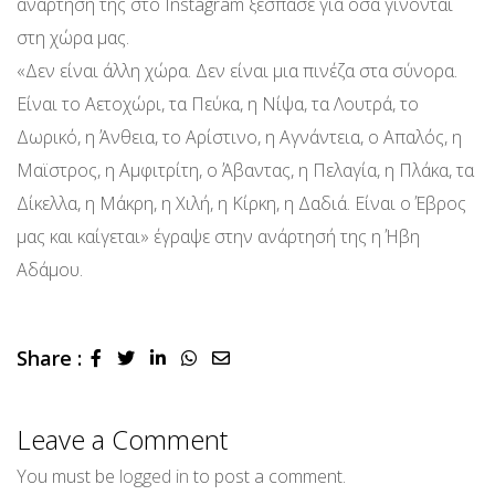
ανάρτησή της στο Instagram ξέσπασε για όσα γίνονται
στη χώρα μας.
«Δεν είναι άλλη χώρα. Δεν είναι μια πινέζα στα σύνορα.
Είναι το Αετοχώρι, τα Πεύκα, η Νίψα, τα Λουτρά, το
Δωρικό, η Άνθεια, το Αρίστινο, η Αγνάντεια, ο Απαλός, η
Μαϊστρος, η Αμφιτρίτη, ο Άβαντας, η Πελαγία, η Πλάκα, τα
Δίκελλα, η Μάκρη, η Χιλή, η Κίρκη, η Δαδιά. Είναι ο Έβρος
μας και καίγεται» έγραψε στην ανάρτησή της η Ήβη
Αδάμου.
Share :
LinkedIn
Whatsapp
Share
via
Email
Leave a Comment
You must be
logged in
to post a comment.