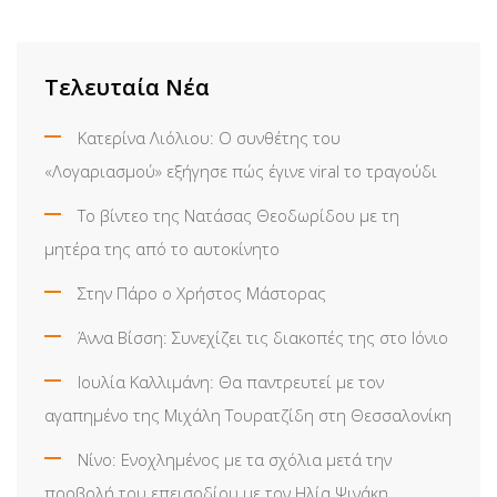
Τελευταία Νέα
Κατερίνα Λιόλιου: Ο συνθέτης του
«Λογαριασμού» εξήγησε πώς έγινε viral το τραγούδι
Το βίντεο της Νατάσας Θεοδωρίδου με τη
μητέρα της από το αυτοκίνητο
Στην Πάρο ο Χρήστος Μάστορας
Άννα Βίσση: Συνεχίζει τις διακοπές της στο Ιόνιο
Ιουλία Καλλιμάνη: Θα παντρευτεί με τον
αγαπημένο της Μιχάλη Τουρατζίδη στη Θεσσαλονίκη
Νίνο: Ενοχλημένος με τα σχόλια μετά την
προβολή του επεισοδίου με τον Ηλία Ψινάκη