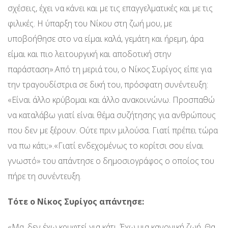
σχέσεις, έχει να κάνει και με τις επαγγελματικές και με τις
φιλικές. Η ύπαρξη του Νίκου στη ζωή μου, με
υποβοήθησε στο να είμαι καλά, γεμάτη και ήρεμη, άρα
είμαι και πιο λειτουργική και αποδοτική στην
παράσταση».Από τη μεριά του, ο Νίκος Συρίγος είπε για
την τραγουδίστρια σε δική του, πρόσφατη συνέντευξη:
«Είναι άλλο κρύβομαι και άλλο ανακοινώνω. Προσπαθώ
να καταλάβω γιατί είναι θέμα συζήτησης για ανθρώπους
που δεν με ξέρουν. Ούτε πριν μιλούσα. Γιατί πρέπει τώρα
να πω κάτι;».«Γιατί ενδεχομένως το κορίτσι σου είναι
γνωστό» του απάντησε ο δημοσιογράφος ο οποίος του
πήρε τη συνέντευξη.
Τότε ο Νίκος Συρίγος απάντησε:
«Μα, δεν έχω κρυφτεί για κάτι. Έχω μια κανονική ζωή. Θα