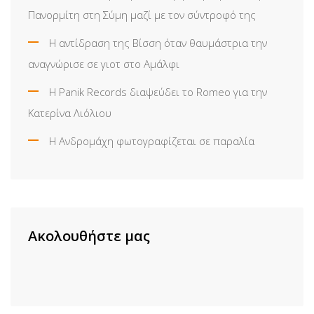
Πανορμίτη στη Σύμη μαζί με τον σύντροφό της
Η αντίδραση της Βίσση όταν θαυμάστρια την
αναγνώρισε σε γιοτ στο Αμάλφι
Η Panik Records διαψεύδει το Romeo για την
Κατερίνα Λιόλιου
Η Ανδρομάχη φωτογραφίζεται σε παραλία
Ακολουθήστε μας