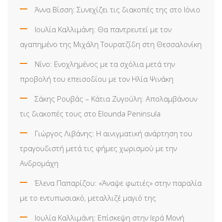
Άννα Βίσση: Συνεχίζει τις διακοπές της στο Ιόνιο
Ιουλία Καλλιμάνη: Θα παντρευτεί με τον
αγαπημένο της Μιχάλη Τουρατζίδη στη Θεσσαλονίκη
Νίνο: Ενοχλημένος με τα σχόλια μετά την
προβολή του επεισοδίου με τον Ηλία Ψινάκη
Σάκης Ρουβάς – Κάτια Ζυγούλη: Απολαμβάνουν
τις διακοπές τους στο Elounda Peninsula
Γιώργος Λιβάνης: Η αινιγματική ανάρτηση του
τραγουδιστή μετά τις φήμες χωρισμού με την
Ανδρομάχη
Έλενα Παπαρίζου: «Άναψε φωτιές» στην παραλία
με το εντυπωσιακό, μεταλλιζέ μαγιό της
Ιουλία Καλλιμάνη: Επίσκεψη στην Ιερά Μονή