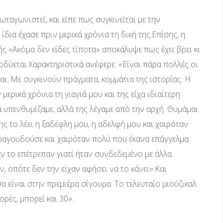
αγωνιστεί, και είπε πως συγκινείται με την
ίδια έχασε πριν μερικά χρόνια τη δική της.Επίσης, η
ς «Ακόμα δεν είδες τίποτα» αποκάλυψε πως έχει βρει κι
δύεται.Χαρακτηριστικά ανέφερε: «Είναι πάρα πολλές οι
αι. Με συγκινούν πράγματα, κομμάτια της ιστορίας. Η
 μερικά χρόνια τη γιαγιά μου και της είχα ιδιαίτερη
α υπενθυμίζαμε, αλλά της λέγαμε από την αρχή. Θυμάμαι
ης το λέει η ξαδέφλη μου, η αδελφή μου και χαιρόταν
τραγουδούσε και χαιρόταν πολύ που έκανα επάγγελμα
εν το επέτρεπαν γιατί ήταν συνδεδεμένο με άλλα
, οπότε δεν την είχαν αφήσει να το κάνει».Και
α είναι στην πρεμιέρα σίγουρα. Το τελευταίο μιούζικαλ
ορές, μπορεί και 30».