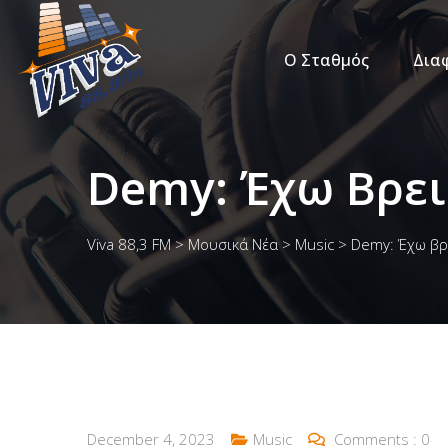
Ο Σταθμός
Δια
Demy: Έχω Βρει
Viva 88,3 FM
>
Μουσικά Νέα
>
Music
>
Demy: Έχω βρ
December 4, 2023
Music
Comments :
0