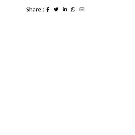
Share :
LinkedIn
Whatsapp
Share
via
Email