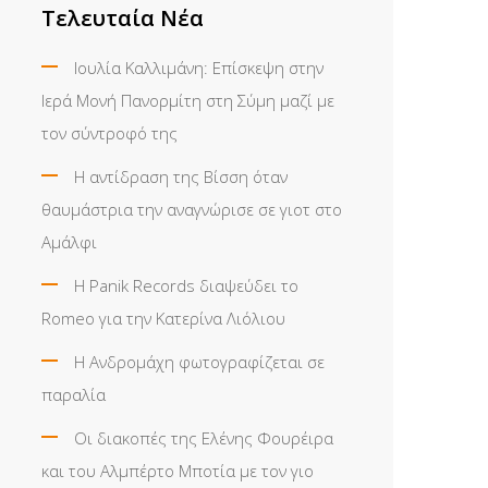
Τελευταία Νέα
Ιουλία Καλλιμάνη: Επίσκεψη στην
Ιερά Μονή Πανορμίτη στη Σύμη μαζί με
τον σύντροφό της
Η αντίδραση της Βίσση όταν
θαυμάστρια την αναγνώρισε σε γιοτ στο
Αμάλφι
Η Panik Records διαψεύδει το
Romeo για την Κατερίνα Λιόλιου
Η Ανδρομάχη φωτογραφίζεται σε
παραλία
Οι διακοπές της Ελένης Φουρέιρα
και του Αλμπέρτο Μποτία με τον γιο