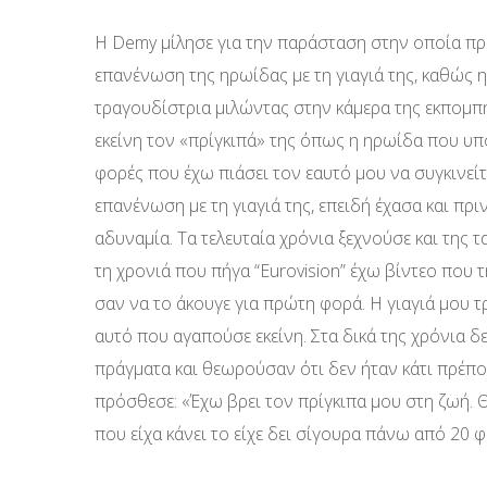
Η Demy μίλησε για την παράσταση στην οποία πρωτ
επανένωση της ηρωίδας με τη γιαγιά της, καθώς η 
τραγουδίστρια μιλώντας στην κάμερα της εκπομπή
εκείνη τον «πρίγκιπά» της όπως η ηρωίδα που υπο
φορές που έχω πιάσει τον εαυτό μου να συγκινείτ
επανένωση με τη γιαγιά της, επειδή έχασα και πριν
αδυναμία. Τα τελευταία χρόνια ξεχνούσε και της τ
τη χρονιά που πήγα “Eurovision” έχω βίντεο που τ
σαν να το άκουγε για πρώτη φορά. Η γιαγιά μου 
αυτό που αγαπούσε εκείνη. Στα δικά της χρόνια δ
πράγματα και θεωρούσαν ότι δεν ήταν κάτι πρέπον
πρόσθεσε: «Έχω βρει τον πρίγκιπα μου στη ζωή. Θ
που είχα κάνει το είχε δει σίγουρα πάνω από 20 φ