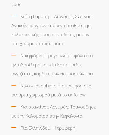
τους
Καίτη Γαρμπή – Διονύσης Σχοινάς:
Ανακοίνωσαν τον επόμενο σταθμό της
καλοκαιρινής τους περιοδείας με τον
πιο χιουμοριστικό τρόπο
Νικηφόρος: Τραγουδά με φόντο το
ηλιοβασίλεμα και «Το Κακό Παιδί»
αγγίζει τις καρδιές των θαυμαστών του
Νίνο – Josephine: Η απάντηση στα
σενάρια χωρισμού μετά το unfollow
Κωνσταντίνος Αργυρός: Τραγούδησε
με την Καλομοίρα στην Κεφαλονιά
Ρία Ελληνίδου: H τρυφερή