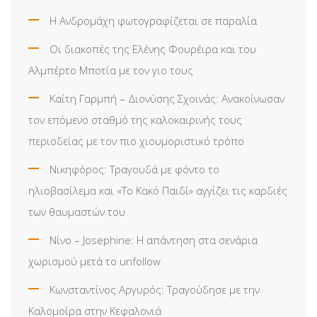
Η Ανδρομάχη φωτογραφίζεται σε παραλία
Οι διακοπές της Ελένης Φουρέιρα και του
Αλμπέρτο Μποτία με τον γιο τους
Καίτη Γαρμπή – Διονύσης Σχοινάς: Ανακοίνωσαν
τον επόμενο σταθμό της καλοκαιρινής τους
περιοδείας με τον πιο χιουμοριστικό τρόπο
Νικηφόρος: Τραγουδά με φόντο το
ηλιοβασίλεμα και «Το Κακό Παιδί» αγγίζει τις καρδιές
των θαυμαστών του
Νίνο – Josephine: Η απάντηση στα σενάρια
χωρισμού μετά το unfollow
Κωνσταντίνος Αργυρός: Τραγούδησε με την
Καλομοίρα στην Κεφαλονιά