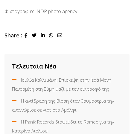
Φωτογραφίες: NDP photo agency
Share :
LinkedIn
Whatsapp
Share
via
Email
Τελευταία Νέα
Ιουλία Καλλιμάνη: Επίσκεψη στην Ιερά Μονή
Πανορμίτη στη Σύμη μαζί με τον σύντροφό της
Η αντίδραση της Βίσση όταν θαυμάστρια την
αναγνώρισε σε γιοτ στο Αμάλφι
Η Panik Records διαψεύδει το Romeo για την
Κατερίνα Λιόλιου