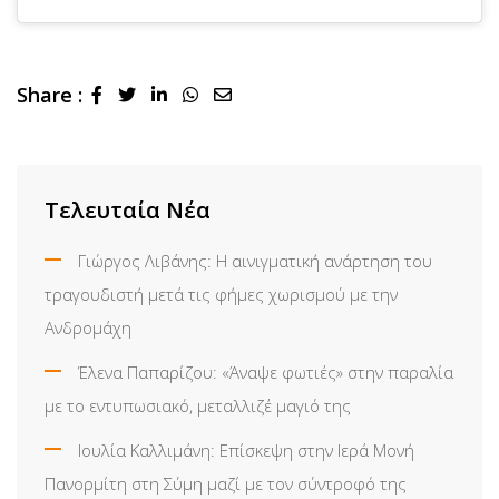
Share :
LinkedIn
Whatsapp
Share
via
Email
Τελευταία Νέα
Γιώργος Λιβάνης: Η αινιγματική ανάρτηση του
τραγουδιστή μετά τις φήμες χωρισμού με την
Ανδρομάχη
Έλενα Παπαρίζου: «Άναψε φωτιές» στην παραλία
με το εντυπωσιακό, μεταλλιζέ μαγιό της
Ιουλία Καλλιμάνη: Επίσκεψη στην Ιερά Μονή
Πανορμίτη στη Σύμη μαζί με τον σύντροφό της