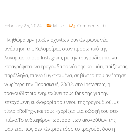
February 25, 2024
Music
Comments :
0
Πληθώρα αρνητικών σχολίων συγκέντρωσε νέα
ανάρτηση της Καλομοίρας στον προσωπικό της
λογαριασμό στο Instagram, με την τραγουδίστρια να
καταγράφεται να τραγουδά το νέο της κομμάτι, παίζοντας,
παράλληλα, πιάνο.Συγκεκριμένα, σε βίντεο που ανήρτησε
νωρίτερα την Παρασκευή, 23/02, στο Instagram, η
τραγουδίστρια ενημερώνει τους fans της για την
επερχόμενη κυκλοφορία του νέου της τραγουδιού, με
τίτλο «Rolling», και τους «χαρίζει» μια εκδοχή του στο
πιάνο.Το ενδιαφέρον, ωστόσο, των ακολούθων της
φαίνεται πως δεν κέντρισε τόσο το τραγούδι όσο η