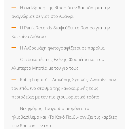
Η αντίδραση της Βίσση όταν θαυμάστρια την
αναγνώρισε σε γιοτ στο Αμάλφι
Η Panik Records διαψεύδει το Romeo για την
Κατερίνα Λιόλιου
Η Ανδρομάχη φωτογραφίζεται σε παραλία
Οι διακοπές της Ελένης Φουρέιρα και του
Αλμπέρτο Μποτία με τον γιο τους
Καίτη Γαρμπή – Διονύσης Σχοινάς: Ανακοίνωσαν
τον επόμενο σταθμό της καλοκαιρινής τους
περιοδείας με τον πιο χιουμοριστικό τρόπο
Νικηφόρος: Τραγουδά με φόντο το
ηλιοβασίλεμα και «Το Κακό Παιδί» αγγίζει τις καρδιές
των θαυμαστών του