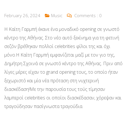
February 26, 2024
Music
Comments :
0
Η Καίτη Γαρμπή έκανε ένα μοναδικό opening σε γνωστό
κέντρο της Αθήνας. Στο νέο αυτό ξεκίνημα για τη φετινή
σεζόν βρέθηκαν πολλοί celebrities φίλοι της και όχι
μόνο.Η Καίτη Γαρμπή εμφανίζεται μαζί με τον γιο της,
Δημήτρη Σχοινά σε γνωστό κέντρο της Αθήνας. Πριν από
λίγες μέρες είχαν το grand opening τους, το οποίο ήταν
ξεχωριστό και μία νέα πρόταση στη νυχτερινή
διασκέδαση!Με την παρουσία τους τούς τίμησαν
λαμπεροί celebrities οι οποίοι διασκέδασαν, χόρεψαν και
τραγούδησαν πασίγνωστα τραγούδια.