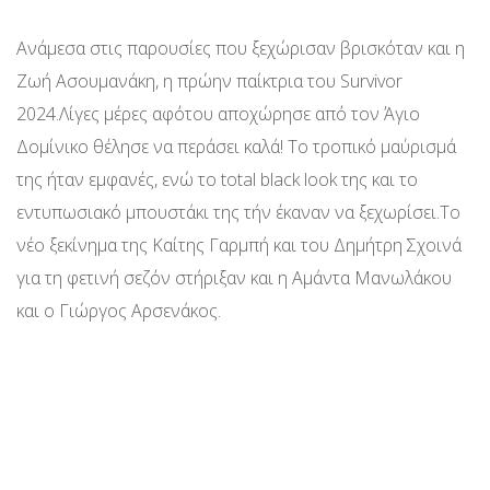
Ανάμεσα στις παρουσίες που ξεχώρισαν βρισκόταν και η
Ζωή Ασουμανάκη, η πρώην παίκτρια του Survivor
2024.Λίγες μέρες αφότου αποχώρησε από τον Άγιο
Δομίνικο θέλησε να περάσει καλά! Το τροπικό μαύρισμά
της ήταν εμφανές, ενώ το total black look της και το
εντυπωσιακό μπουστάκι της τήν έκαναν να ξεχωρίσει.Το
νέο ξεκίνημα της Καίτης Γαρμπή και του Δημήτρη Σχοινά
για τη φετινή σεζόν στήριξαν και η Αμάντα Μανωλάκου
και ο Γιώργος Αρσενάκος.