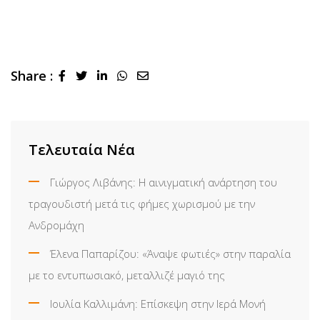
Share :
LinkedIn
Whatsapp
Share
via
Email
Τελευταία Νέα
Γιώργος Λιβάνης: Η αινιγματική ανάρτηση του
τραγουδιστή μετά τις φήμες χωρισμού με την
Ανδρομάχη
Έλενα Παπαρίζου: «Άναψε φωτιές» στην παραλία
με το εντυπωσιακό, μεταλλιζέ μαγιό της
Ιουλία Καλλιμάνη: Επίσκεψη στην Ιερά Μονή