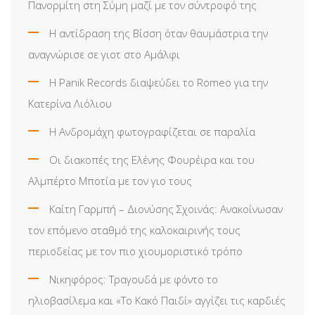
Πανορμίτη στη Σύμη μαζί με τον σύντροφό της
Η αντίδραση της Βίσση όταν θαυμάστρια την
αναγνώρισε σε γιοτ στο Αμάλφι
Η Panik Records διαψεύδει το Romeo για την
Κατερίνα Λιόλιου
Η Ανδρομάχη φωτογραφίζεται σε παραλία
Οι διακοπές της Ελένης Φουρέιρα και του
Αλμπέρτο Μποτία με τον γιο τους
Καίτη Γαρμπή – Διονύσης Σχοινάς: Ανακοίνωσαν
τον επόμενο σταθμό της καλοκαιρινής τους
περιοδείας με τον πιο χιουμοριστικό τρόπο
Νικηφόρος: Τραγουδά με φόντο το
ηλιοβασίλεμα και «Το Κακό Παιδί» αγγίζει τις καρδιές