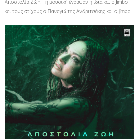
Αποστολία Ζώη. Τη μουσική έγραψαν η ίδια και ο Jimbo
και τους στίχους ο Παναγιώτης Ανδριτσάκης και ο Jimbo.