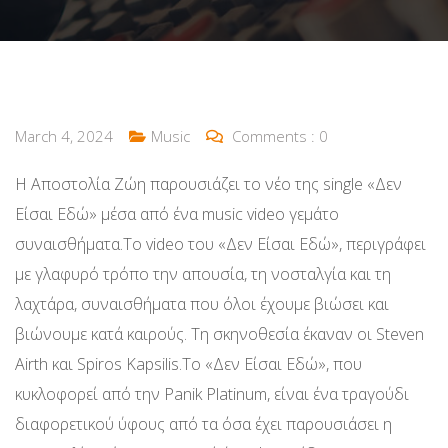
March 4, 2024
Music
Comments :
0
Η Αποστολία Ζώη παρουσιάζει το νέο της single «Δεν
Είσαι Εδώ» μέσα από ένα music video γεμάτο
συναισθήματα.Το video του «Δεν Είσαι Εδώ», περιγράφει
με γλαφυρό τρόπο την απουσία, τη νοσταλγία και τη
λαχτάρα, συναισθήματα που όλοι έχουμε βιώσει και
βιώνουμε κατά καιρούς. Τη σκηνοθεσία έκαναν οι Steven
Airth και Spiros Kapsilis.Το «Δεν Είσαι Εδώ», που
κυκλοφορεί από την Panik Platinum, είναι ένα τραγούδι
διαφορετικού ύφους από τα όσα έχει παρουσιάσει η