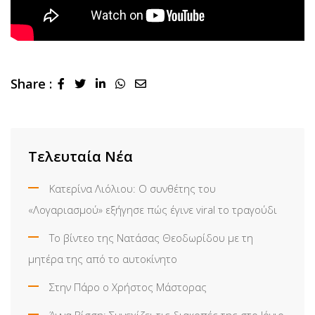
Share :
LinkedIn
Whatsapp
Share
via
Email
Τελευταία Νέα
Κατερίνα Λιόλιου: Ο συνθέτης του
«Λογαριασμού» εξήγησε πώς έγινε viral το τραγούδι
Το βίντεο της Νατάσας Θεοδωρίδου με τη
μητέρα της από το αυτοκίνητο
Στην Πάρο ο Χρήστος Μάστορας
Άννα Βίσση: Συνεχίζει τις διακοπές της στο Ιόνιο