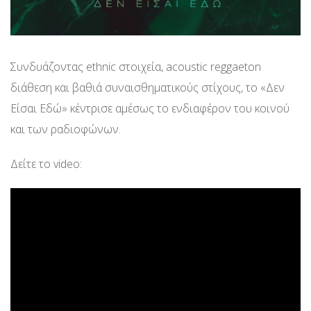
Συνδυάζοντας ethnic στοιχεία, acoustic reggaeton
διάθεση και βαθιά συναισθηματικούς στίχους, το «Δεν
Είσαι Εδώ» κέντρισε αμέσως το ενδιαφέρον του κοινού
και των ραδιοφώνων.
Δείτε το video: